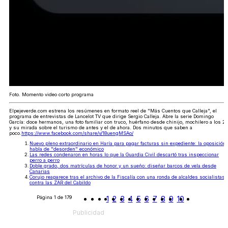
Foto. Momento video corto programa
Elpejeverde.com estrena los resúmenes en formato reel de "Más Cuentos que Calleja", el
programa de entrevistas de Lancelot TV que dirige Sergio Calleja. Abre la serie Domingo
García: doce hermanos, una foto familiar con truco, huérfano desde chinijo, mochilero a los 21
y su mirada sobre el turismo de antes y el de ahora. Dos minutos que saben a
poco.
https://www.facebook.com/share/v/18uengMSAo/
Nuevo pleno extraordinario en Haría para pagar facturas sin expediente: la oposición
habla de "desorden" económico
Las redes condenaron en horas lo que la Guardia Civil descartó tras inspeccionar
perro a perro
Doble grado, dos matrículas de honor y un sueño: diseñar barcos de vela desde
Canarias
Corujo reaparece tras el archivo de la Fiscalía con una ronda de alcaldes socialistas
contra las ZAR del Cabildo
Página 1 de 179
1
2
3
4
5
6
7
8
9
10
Publicidad