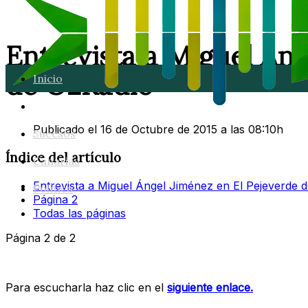
Entrevista a Miguel Áng
de O2Radio
Inicio
Lanzarote
Publicado el 16 de Octubre de 2015 a las 08:10h
Sucesos
Índice del artículo
Canarias
Entrevista a Miguel Ángel Jiménez en El Pejeverde 
Política
Página 2
Todas las páginas
Página 2 de 2
Para escucharla haz clic en el
siguiente enlace.