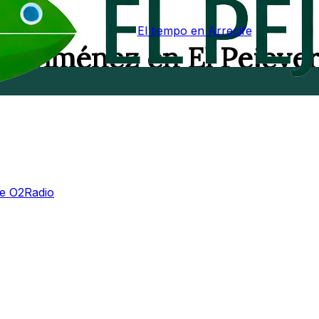
El tiempo en Arrecife
el Jiménez en El Pejeve
de O2Radio