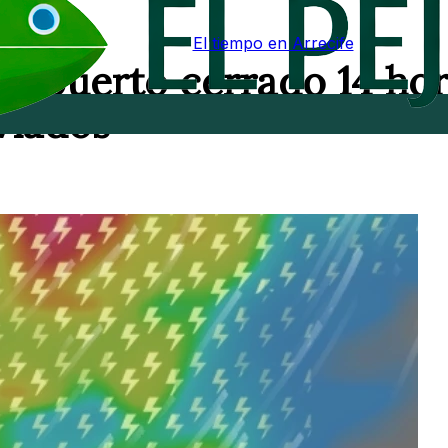
El tiempo en Arrecife
e: puerto cerrado 14 ho
viados