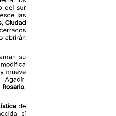
erra los
o del sur
esde las
s
,
Ciudad
cerrados
 abrirán
aman su
modifica
y mueve
Agadir.
 Rosario
,
ística
de
ocida: si