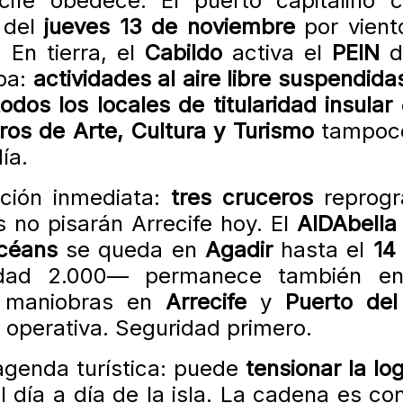
fe obedece. El puerto capitalino ci
del
jueves 13 de noviembre
por vient
 En tierra, el
Cabildo
activa el
PEIN
d
apa:
actividades al aire libre suspendida
todos los locales de titularidad insular
ros de Arte, Cultura y Turismo
tampoco
ía.
cción inmediata:
tres cruceros
reprogr
 no pisarán Arrecife hoy. El
AIDAbella
Océans
se queda en
Agadir
hasta el
14
ad 2.000— permanece también en 
 maniobras en
Arrecife
y
Puerto del
operativa. Seguridad primero.
agenda turística: puede
tensionar la log
 día a día de la isla. La cadena es con