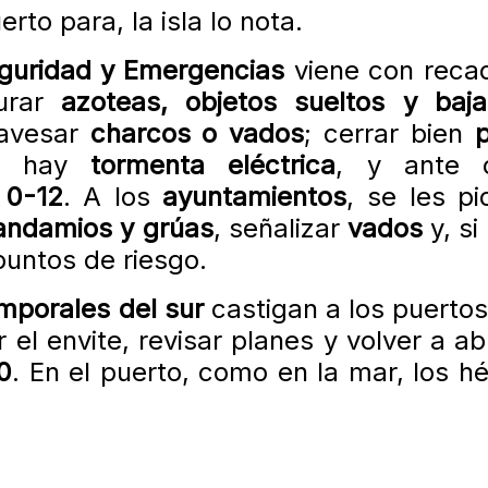
erto para, la isla lo nota.
guridad y Emergencias
viene con reca
urar
azoteas, objetos sueltos y baja
ravesar
charcos o vados
; cerrar bien
si hay
tormenta eléctrica
, y ante c
,
0-12
. A los
ayuntamientos
, se les pi
andamios y grúas
, señalizar
vados
y, si
untos de riesgo.
mporales del sur
castigan a los puertos
l envite, revisar planes y volver a abr
0
. En el puerto, como en la mar, los h