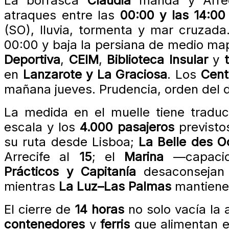
La borrasca
Claudia
manda y Arreci
atraques entre las
00:00 y las 14:00
(SO), lluvia, tormenta y mar cruzada.
00:00 y baja la persiana de medio m
Deportiva
,
CEIM
,
Biblioteca Insular
y
en
Lanzarote y La Graciosa
. Los
Cent
mañana jueves. Prudencia, orden del d
La medida en el muelle tiene tradu
escala y los
4.000 pasajeros
previstos
su ruta desde Lisboa;
La Belle des 
Arrecife al
15
; el
Marina
—capacid
Prácticos y Capitanía
desaconsejan
mientras
La Luz–Las Palmas
mantiene 
El cierre de
14 horas
no solo vacía la 
contenedores
y
ferris
que alimentan el