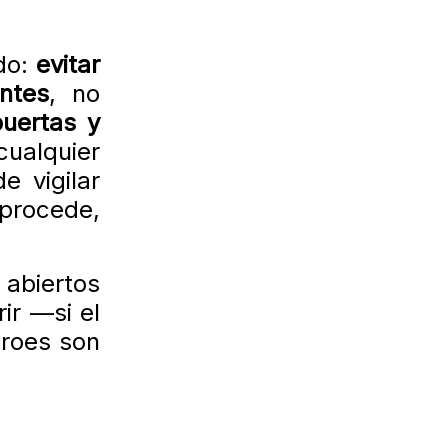
do:
evitar
ntes
, no
puertas y
ualquier
de vigilar
 procede,
 abiertos
ir —si el
éroes son