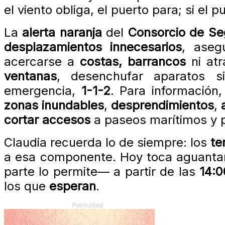
el viento obliga, el puerto para; si el pu
La
alerta naranja
del
Consorcio de Se
desplazamientos innecesarios
, aseg
acercarse a
costas, barrancos
ni at
ventanas
, desenchufar aparatos 
emergencia,
1-1-2
. Para información
zonas inundables
,
desprendimientos
,
cortar accesos
a paseos marítimos y p
Claudia recuerda lo de siempre: los
te
a esa componente. Hoy toca aguantar e
parte lo permite— a partir de las
14:0
los que
esperan
.
Publicidad