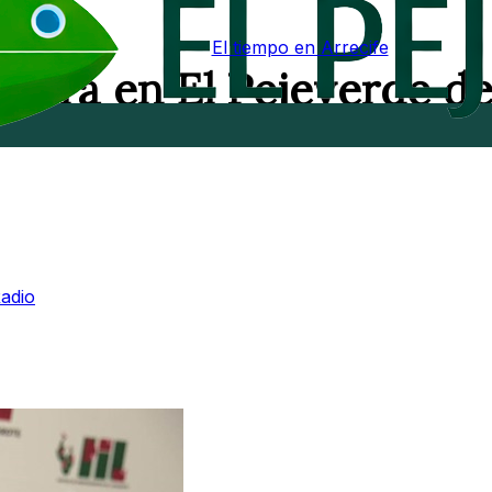
El tiempo en Arrecife
brera en El Pejeverde d
adio