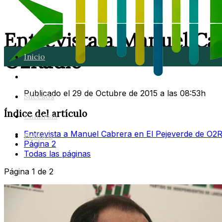
Entrevista a Manuel Ca
O2Radio
Inicio
Lanzarote
Publicado el 29 de Octubre de 2015 a las 08:53h
Sucesos
Índice del artículo
Canarias
Entrevista a Manuel Cabrera en El Pejeverde de O2R
Política
Página 2
Todas las páginas
Página 1 de 2