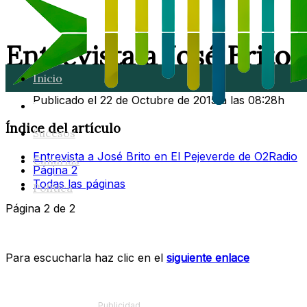
Entrevista a José Brito
Inicio
Publicado el 22 de Octubre de 2015 a las 08:28h
Lanzarote
Índice del artículo
Sucesos
Entrevista a José Brito en El Pejeverde de O2Radio
Canarias
Página 2
Todas las páginas
Política
Página 2 de 2
Para escucharla haz clic en el
siguiente enlace
Publicidad