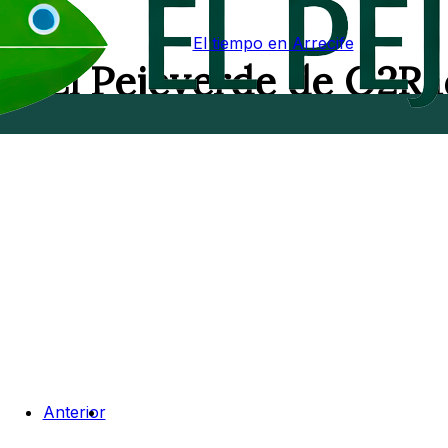
El tiempo en Arrecife
 en El Pejeverde de O2Ra
Anterior