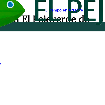
El tiempo en Arrecife
a en El Pejeverde de
o