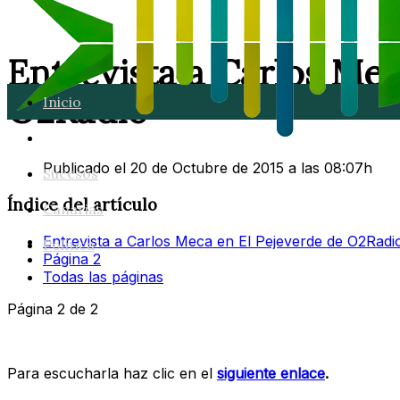
Entrevista a Carlos Mec
O2Radio
Inicio
Lanzarote
Publicado el 20 de Octubre de 2015 a las 08:07h
Sucesos
Índice del artículo
Canarias
Entrevista a Carlos Meca en El Pejeverde de O2Radi
Política
Página 2
Todas las páginas
Página 2 de 2
Para escucharla haz clic en el
siguiente enlace
.