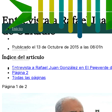
Entrevista a Rafael Jua
de O2Radio
Inicio
Lanzarote
Publicado el 13 de Octubre de 2015 a las 08:01h
Sucesos
Índice del artículo
Canarias
Entrevista a Rafael Juan González en El Pejeverde 
Política
Página 2
Todas las páginas
Página 1 de 2