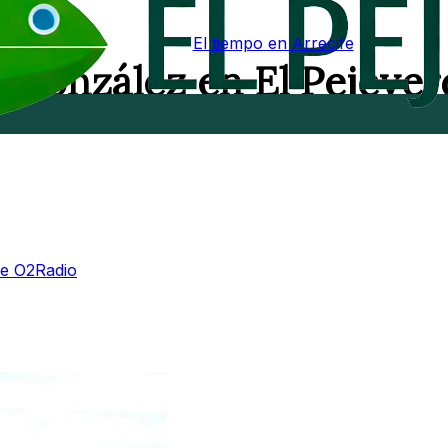
El tiempo en Arrecife
n González en El Pejeve
de O2Radio