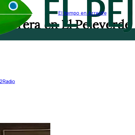
El tiempo en Arrecife
Cabrera en El Pejeverde
O2Radio