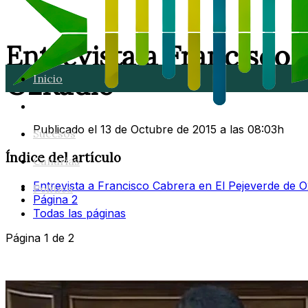
Entrevista a Francisco 
O2Radio
Inicio
Lanzarote
Publicado el 13 de Octubre de 2015 a las 08:03h
Sucesos
Índice del artículo
Canarias
Entrevista a Francisco Cabrera en El Pejeverde de 
Política
Página 2
Todas las páginas
Página 1 de 2