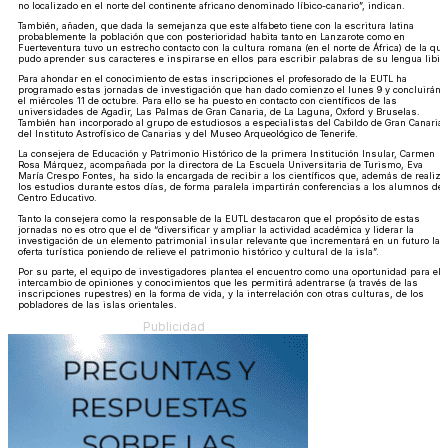
no localizado en el norte del continente africano denominado líbico-canario”, indican.
También, añaden, que dada la semejanza que este alfabeto tiene con la escritura latina
probablemente la población que con posterioridad habita tanto en Lanzarote como en
Fuerteventura tuvo un estrecho contacto con la cultura romana (en el norte de África) de la que
pudo aprender sus caracteres e inspirarse en ellos para escribir palabras de su lengua libia.
Para ahondar en el conocimiento de estas inscripciones el profesorado de la EUTL ha
programado estas jornadas de investigación que han dado comienzo el lunes 9 y concluirán
el miércoles 11 de octubre. Para ello se ha puesto en contacto con científicos de las
universidades de Agadir, Las Palmas de Gran Canaria, de La Laguna, Oxford y Bruselas.
También han incorporado al grupo de estudiosos a especialistas del Cabildo de Gran Canaria,
del Instituto Astrofísico de Canarias y del Museo Arqueológico de Tenerife.
La consejera de Educación y Patrimonio Histórico de la primera Institución Insular, Carmen
Rosa Márquez, acompañada por la directora de La Escuela Universitaria de Turismo, Eva
María Crespo Fontes, ha sido la encargada de recibir a los científicos que, además de realiza
los estudios durante estos días, de forma paralela impartirán conferencias a los alumnos del
Centro Educativo.
Tanto la consejera como la responsable de la EUTL destacaron que el propósito de estas
jornadas no es otro que el de “diversificar y ampliar la actividad académica y liderar la
investigación de un elemento patrimonial insular relevante que incrementará en un futuro la
oferta turística poniendo de relieve el patrimonio histórico y cultural de la isla”.
Por su parte, el equipo de investigadores plantea el encuentro como una oportunidad para el
intercambio de opiniones y conocimientos que les permitirá adentrarse (a través de las
inscripciones rupestres) en la forma de vida, y la interrelación con otras culturas, de los
pobladores de las islas orientales.
Publicidad