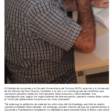
El Cabildo de Lanzarote y la Escuela Universitaria de Turismo (EUTL) adscrita a la Universida
de las Palmas de Gran Canaria, trasladan a la isla a un nutrido grupo de científicos que
realizarán estudios sobre las inscripciones líbico-canarias y líbico-bereber. Una
investigación que, según los organizadores de este encuentro, aportará nuevos datos sobre
el “inicio del poblamiento humano en las islas orientales”.
“Se sabe que la población de siete de las ocho islas del Archipiélago, escribió en piedra
usando el alfabeto líbico-bereber. Sin embargo, existen indicios de que los asentamientos de
Lanzarote y Fuerteventura emplearon un abecedario poco conocido hasta la fecha y por ahora