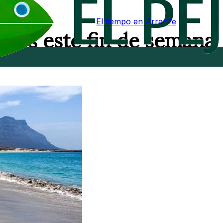
El tiempo en Arrecife
ados este fin de semana