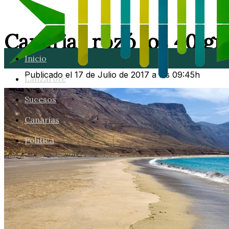
Canarias rozó los 40 gr
Inicio
Publicado el 17 de Julio de 2017 a las 09:45h
Lanzarote
Sucesos
Canarias
Política