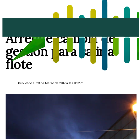
El Centro Comercial
Arrecife cambia de
gestión para salir a
flote
Publicado el 29 de Marzo de 2017 a las 06:27h