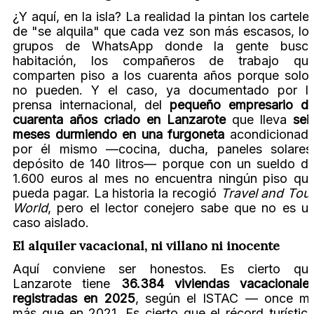
¿Y aquí, en la isla? La realidad la pintan los cartele
de "se alquila" que cada vez son más escasos, lo
grupos de WhatsApp donde la gente busc
habitación, los compañeros de trabajo qu
comparten piso a los cuarenta años porque solo
no pueden. Y el caso, ya documentado por l
prensa internacional, del
pequeño empresario d
cuarenta años criado en Lanzarote
que lleva
sei
meses durmiendo en una furgoneta
acondicionad
por él mismo —cocina, ducha, paneles solares
depósito de 140 litros— porque con un sueldo d
1.600 euros al mes no encuentra ningún piso qu
pueda pagar. La historia la recogió
Travel and Tou
World
, pero el lector conejero sabe que no es u
caso aislado.
El alquiler vacacional, ni villano ni inocente
Aquí conviene ser honestos. Es cierto qu
Lanzarote tiene
36.384 viviendas vacacionale
registradas en 2025
, según el ISTAC — once mi
más que en 2021. Es cierto que el récord turístic