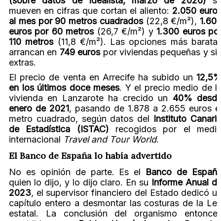
(sobre datos de Idealista, marzo de 2026)
s
mueven en cifras que cortan el aliento:
2.050 euro
al mes por 90 metros cuadrados
(22,8 €/m²),
1.60
euros por 60 metros
(26,7 €/m²) y
1.300 euros po
110 metros
(11,8 €/m²). Las opciones más barata
arrancan en
749 euros
por viviendas pequeñas y si
extras.
El precio de venta en Arrecife ha subido un
12,5
en los últimos doce meses
. Y el precio medio de l
vivienda en Lanzarote ha crecido un
40% desd
enero de 2021
, pasando de 1.878 a 2.655 euros e
metro cuadrado, según datos del
Instituto Canari
de Estadística (ISTAC)
recogidos por el medi
internacional
Travel and Tour World
.
El Banco de España lo había advertido
No es opinión de parte. Es el
Banco de Españ
quien lo dijo, y lo dijo claro. En su
Informe Anual d
2023
, el supervisor financiero del Estado dedicó u
capítulo entero a desmontar las costuras de la Le
estatal. La conclusión del organismo entonce