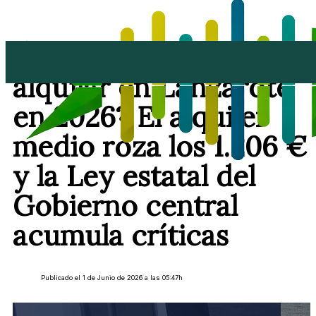
¿Cuánto cuesta
alquilar en Lanzarote
en 2026? El alquiler
medio roza los 1.206 €
y la Ley estatal del
Gobierno central
acumula críticas
Publicado el 1 de Junio de 2026 a las 05:47h