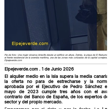
Pie de foto: Una mujer observa Arrecife desde un edificio en altura. Detrás, la playa de El Reducto 
el frente residencial de la avenida marítima, una de las zonas más cotizadas de la capital conejera. /
Elpejeverde.com
Elpejeverde.com . 1 de Junio 2026
El alquiler medio en la isla supera la media canaria
la oferta no para de estrecharse y la norm
aprobada por el Ejecutivo de Pedro Sánchez e
mayo de 2023 cumple tres años con el ava
contrario del Banco de España, de los expertos de
sector y del propio mercado.