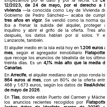
Empezamos por el dato y por la fecha. La
Le
12/2023, de 24 de mayo, por el derecho a l
vivienda
—la conocida como Ley de Vivienda de
Gobierno de Pedro Sánchez— acaba de cumpli
tres años en vigor
. Se vendió como la norma qu
iba a frenar la subida del alquiler, proteger a
inquilino y abrir el grifo de la oferta. Tres año
después, los datos hablan por sí solos. Y e
Lanzarote, también.
El alquiler medio en la isla está hoy en
1.206 euros a
mes
, según el agregador inmobiliario
Flatspotter
que recoge los anuncios de Idealista de los último
treinta días. Es un
4,1% más alto que la media d
Canarias
.
En
Arrecife
, el alquiler mediano de un piso ronda lo
864 euros al mes
, con un 80% de la oferta entr
468 y 1.673 euros, según los datos de
RealAdviso
de mayo de 2026
.
En
Tías
, donde están Puerto del Carmen y Mácher
los anuncios recientes recogidos por
Flatspotte