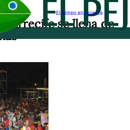
El tiempo en Arrecife
e Arrecife se llena de
enas