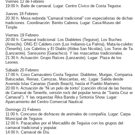
Viernes 12 de Febrero
19:00 h. Baile de carnaval. Lugar: Centro Cívico de Costa Teguise.
Jueves 18 Febrero
20:30 h. Mesa redonda “Carnaval tradicional” con especialistas de dichas
tradiciones. Coordinación: Benito Cabrera. Lugar: Casa-Museo del
Timple.
Viernes 19 Febrero
20:00 h. Carnaval tradicional: Los Diabletes (Teguise), Los Buches
(Arrecife), ONG El Caldero.com (Los Indianos-La Palma), Mata-la-culebra
(Tenerife), Los Cabritos y El Diablo (Aldea San Nicolás), Los Toros de Tao
(Lanzarote), Sansusino (Garachico). Y las mascaritas tradicionales.
21:30 h. Actuación: Grupo Raíces (Lanzarote). Lugar: Plaza de los
Leones.
Sábado 20 Febrero
17:00 h. Coso Carnavalero Costa Teguise: Diabletes, Murgas, Comparsas
Batucadas, Reinas, Carrozas, Mascaritas, etc. Lugar: Salida desde
Avenida Islas Canarias (Sands Beach), hasta el Pueblo Marinero.
20:00 h. Actuación de “Ni un pelo de tonto” (canción oficial de las fiestas
de Carnaval de Tenerife, versión rock del popular tema de "Santa Cruz en
Carnaval"). Y las orquestas Rika Banda y Sintonía Show. Lugar:
Aparcamiento del Centro Comercial Nautical.
Domingo 21 Febrero
11:00 h. Concurso de disfraces de animales de compañía. Lugar: Carpa
Municipal de Teguise.
12:00 h. Pasacalles por el Mercadillo de Teguise con los grupos del
carnaval tradicional y popular.
14:00 h. Carnaval de Día.