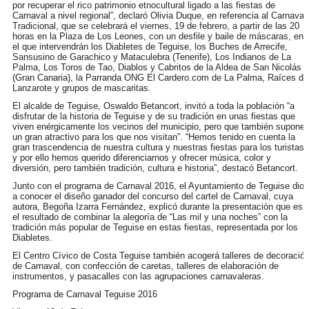
por recuperar el rico patrimonio etnocultural ligado a las fiestas de
Carnaval a nivel regional”, declaró Olivia Duque, en referencia al Carnaval
Tradicional, que se celebrará el viernes, 19 de febrero, a partir de las 20
horas en la Plaza de Los Leones, con un desfile y baile de máscaras, en
el que intervendrán los Diabletes de Teguise, los Buches de Arrecife,
Sansusino de Garachico y Mataculebra (Tenerife), Los Indianos de La
Palma, Los Toros de Tao, Diablos y Cabritos de la Aldea de San Nicolás
(Gran Canaria), la Parranda ONG El Cardero.com de La Palma, Raíces de
Lanzarote y grupos de mascaritas.
El alcalde de Teguise, Oswaldo Betancort, invitó a toda la población “a
disfrutar de la historia de Teguise y de su tradición en unas fiestas que
viven enérgicamente los vecinos del municipio, pero que también supone
un gran atractivo para los que nos visitan”. “Hemos tenido en cuenta la
gran trascendencia de nuestra cultura y nuestras fiestas para los turistas,
y por ello hemos querido diferenciarnos y ofrecer música, color y
diversión, pero también tradición, cultura e historia”, destacó Betancort.
Junto con el programa de Carnaval 2016, el Ayuntamiento de Teguise dio
a conocer el diseño ganador del concurso del cartel de Carnaval, cuya
autora, Begoña Izarra Fernández, explicó durante la presentación que es
el resultado de combinar la alegoría de “Las mil y una noches” con la
tradición más popular de Teguise en estas fiestas, representada por los
Diabletes.
El Centro Cívico de Costa Teguise también acogerá talleres de decoració
de Carnaval, con confección de caretas, talleres de elaboración de
instrumentos, y pasacalles con las agrupaciones carnavaleras.
Programa de Carnaval Teguise 2016