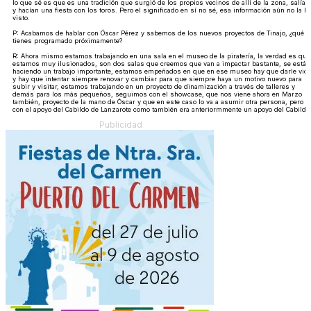
lo que sé es que es una tradición que surgió de los propios vecinos de allí de la zona, salían
y hacían una fiesta con los toros. Pero el significado en sí no sé, esa información aún no la h
visto.
P: Acabamos de hablar con Óscar Pérez y sabemos de los nuevos proyectos de Tinajo, ¿qué
tienes programado próximamente?
R: Ahora mismo estamos trabajando en una sala en el museo de la piratería, la verdad es que
estamos muy ilusionados, son dos salas que creemos que van a impactar bastante, se está
haciendo un trabajo importante, estamos empeñados en que en ese museo hay que darle vid
y hay que intentar siempre renovar y cambiar para que siempre haya un motivo nuevo para
subir y visitar, estamos trabajando en un proyecto de dinamización a través de talleres y
demás para los más pequeños, seguimos con el showcase, que nos viene ahora en Marzo
también, proyecto de la mano de Óscar y que en este caso lo va a asumir otra persona, pero
con el apoyo del Cabildo de Lanzarote como también era anteriormmente un apoyo del Cabildo
Publicidad