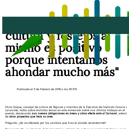
Olivia Duque: "llevar
cultura y festejos al
mismo es positivo
porque intentamos
ahondar mucho más"
Publicado el 5 de Febrero de 2016 a las 05:57h
Olivia Duque, concejal de cultura de Teguise y miembro de la Ejecutiva de Coalición Canaria e
Lanzarote, habla sobre distintos temas en esta entrevista sobre sus últimos trabajos en el
puesto, destacando
sus nuevas obligaciones en áreas y cómo afecta esto al Carnaval
, además
de
otros proyectos que lleva su área
.
Pregunta: ¿Se vio afectada por los cambios que hizo el alcalde recientemnte?