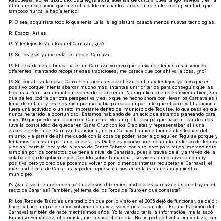
Respuesta: No, en absoluto. Esta legislatura, además de cultura pues tengo festejos y en la
última remodelación que hizo el alcalde en cuanto a áreas también le tocó a juventud, que
tampoco nunca la había tenido.
P: O sea, adquiriste todo lo que tenía Leila la legislatura pasada menos nuevas tecnologías.
R: Exacto. Así es.
P: Y festejos te va a tocar el Carnaval, ¿no?
R: Si, festejos ya me está tocando el Carnaval.
P: El departamento busca hacer un Carnaval yo creo que buscando temas o situaciones
diferentes intentando recopilar esas tradiciones, me parece que por ahí va la cosa, ¿no?
R: Sí, por ahí va la cosa. Como bien dices, esto de llevar cultura y festejos yo creo que es
positivo porque intenta abarcar mucho más, intentas unir criterios para conseguir que las
fiestas al final sean mucho mejores de lo que eran. No significa que no estuvieran bien, sino
que se les podría dar otra perspectiva y es lo que he hecho ahora con llevar los Carnavales el
tema de cultura y festejos siempre me había parecido importante que el carnaval tradicional
fuera una actividad o un reto importante dentro del municipio de Teguise, lo que pasa es que
nunca he tenido la oportunidad. Estamos hablando de un acto que estamos planeando para el
vnes 19 que puede ser pionero en Canarias. Me surgió la idea porque hace un par de años
tuve la posibilidad de quedar en Santa Cruz con los Diabletes y representaban allí una
especie de feria del Carnaval tradicional, no era Carnaval aunque fuera en las fechas del
mismo, y a partir de ahí me quedé con la cosa de poder hacer algo aquí en Teguise porque ya
teníamos lo más importante, que era los Diabletes y como no el conjunto histórico de Teguise
y de ahí parte la idea y de la mano de Benito Cabrera por supuesto para mí es imprescindible
también por los contactos que tiene a nivel de Canarias, pues a través de él y a través de la
colaboración de gobierno y el Cabildo sobre la marcha , se vio esta iniciativa como muy
positiva pero yo creo que podemos volver o por lo menos intentar recuperar el Carnaval, el
más tradicional de Canarias, y poder representarnos en esta isla nuestra y nuestro
municipio.
P: ¿Van a venir en representación de esos diferentes tradiciones carnavaleras que hay en el
resto de Canarias? También, ¿el tema de los Toros de Tauro en qué consiste?
R: Los Toros de Tauro es una tradición que por lo visto en el 2005 dejó de funcionar, se dejó de
hacer y hace un par de años volvieron otra vez, volvieron a parar, etc... Es una tradición del
Carnaval también de hace muchísimos años. Yo la verdad tenía la información, me la sacó
Franciso Fernández, el cronista, me la sacó el otro día. No he podido hechar un vistazo, pero