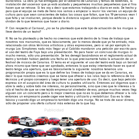
burocrática. La obra ya fue entregada por el Gobierno de Canarias y temas de boletines, la
instalación del ascensor que ya está acabada y pequeñeces muchas pequeñeces que al final
hacen que se retrase. Si les voy a decir que estamos trabajando a diario en esto. De hecho ya,
para que el equipo se meta de lleno nos vamos a empezar a reunir los viernes un equipo de
cultura para que sean conscientes de todas las cosas que faltan, que las 19 personas vean lo
que falta y se involucren, porque desde la distancia siguen absorviendo los edificios y se
olvidan de lo que tenemos que hacer a diario.
P: Con respecto al Carnaval, ¿no se ha planteado que este tipo de actuación de las murgas se
lleve dentro de un teatro?
R: No se ha planteado y de hecho no creemos que esté dentro de la línea de trabajo que
nosotros nos marcamos, que es básciamente, por lo menos desde que yo he entrado, más
relacionada con otros términos artísticos y otras expresiones, pero si sé por ejemplo la
murga Los Simplones nada más llegar yo al Cabildo mandaron una petición por escrito para
el uso del teatro de Faya bajo una presentación. No para hacer un concruso de murgas ni
mucho menos, sólo una presentación. Se les denegó basándonos en el reglamento actual del
teatro y también habían pedido una fecha en la que precisamente había la actuación de un
festival de música de Canarias. El tema es el siguiente: el uso del teatro está bajo un borrado
ahora mismo que tiene que ser aprobado, entonces lo que estoy intentando hacer es que el
teatro tenga una apertura, que es básicamente la siguiente: nosotros tenemos una
programación propia que es la que define las líneas de trabajo que se da en Canarias, es
decir lo que nosotros creemos que se tiene que ofrecer a las islas bajo la referencia de los
técnicos y el propio consejero y luego tener una apertura de uso. Es decir, que bajo petición
expresa sin el auspicio del área de cultura tu puedes utilizarlo. Entonces así digamos que se
abre la veda y sobre todo me interesa, no personalmente, sino que creo que le interesa a la
isla el hecho de que se cree tejido empresarial alrededor de eso, porque muchas veces llega
alguien con un concierto pero a lo mejor creemos que no es lo que debemos ofrecer a la isla,
entonces un empresario puede coger ese teatro y utilizarlo y rentabilizar. Esa es la idea
básica y cuando digo un empresario también digo una murga. No se trata de sacar dinero,
sólo de proponer una oferta cultural más extensa de la que hay.
Publicidad