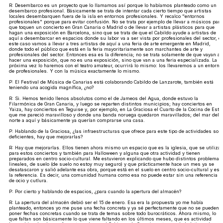
R: Desembarco es un proyecto que lo llamamos así porque lo habíamos planteado como un
desembarco profesional. Básicamente se trata de intentar cada cierto tiempo que artistas
locales desembarquen fuera de la isla en entornos profesionales. Y recalco "entornos
profesionales" porque para evitar confusión. No se trata por ejemplo de llevar a músicos para
que toquen un concierto en Gran Canaria o Madrid o de llevar a artistas plásticos para que
hagan una exposición en Barcelona, sino que se trata de que el Cabildo ayude a artistas de
aquí a desembarcar en espacios donde su labor va a ser vista por profesionales del sector, e
este caso vamos a llevar a tres artistas de aquí a una feria de arte emergente en Madrid,
donde todo el público que está en la feria mayoritariamente son marchantes de arte y
profesionales del sector. Entonces esa es la diferencia; no se trata solamente de que vayan a
hacer una exposición, que no es una exposición, sino que van a una feria especializada. La
próxima vez lo haremos con el teatro amateur, ocurrirá lo mismo: los llevaremos a un entorno
de profesionales. Y con la música exactamente lo mismo.
P: El Festival de Música de Canarias está colaborando Cabildo de Lanzarote, también está
teniendo una acogida magnífica, ¿no?
R: Si. Hemos tenido llenos absolutos como el de Jameos del Agua, donde estuvo la
Filarmónica de Gran Canaria, y luego se reparten distintos municipios; hay conciertos en
Yaiza, hay conciertos en Teguise y, por ejemplo, en La Graciosa el Cuarto de la Cocina de Esta
que me pareció maravilloso y donde una banda noruega quedaron maravillados; del mar del
norte a aquí y básicamente ya querían comprarse una casa.
P: Hablando de la Graciosa, ¿las infraestructuras que ofrece para este tipo de actividades son
deficientes, hay que mejorarlas?
R: Hay que mejorarlas. Ellos tienen ahora mismo un espacio que es la iglesia, que se utiliza
para estos conciertos y también para Halloween y alguna que otra actividad y tienen
preparados en centro socio-cultural. Me estuvieron explicando que hubo distintos problemas
lineales, de suelo (de suelo no estoy muy seguro) y que prácticamente hace un mes ya se
desatascaron y salió adelante esa obra, porque está en el suelo en centro socio-cultural y es
la referencia. Es decir, una comunidad humana como esa no puede estar sin una referencia
de ocio y cutlura.
P: Por cierto y hablando de espacios, ¿para cuando la apertura del almacén?
R: La apertura del almacén debió ser el 15 de enero. Esa era la propuesta yo me había
planteado, entonces yo me puse una fecha concreta y ya sé perfectamente que no se pueden
poner fechas concretas cuando se trata de temas sobre todo burocráticos. Ahora mismo, lo
que faltan son básicamente lo que viene faltando en los últimos meses, que es actividad