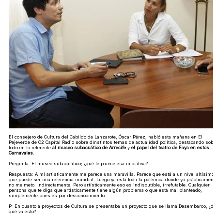
El consejero de Cultura del Cabildo de Lanzarote, Óscar Pérez, habló esta mañana en El
Pejeverde de O2 Capital Radio sobre dinstintos temas de actualidad política, destacando sobr
todo en lo referente
al museo subacuático de Arrecife
y
el papel del teatro de Faya en estos
Carnavales
.
Pregunta: El museo subaquático; ¿qué te parece esa iniciativa?
Respuesta: A mí artisticamente me parece una maravilla. Parece que está a un nivel altísimo 
que puede ser una referencia mundial. Luego ya está toda la polémica donde yo prácticament
no me meto. Indirectamente. Pero artísticamente eso es indiscutible, irrefutable. Cualquier
persona que te diga que artísticamente tiene algún problema o que está mal planteado,
simplemente pues es por desconocimiento.
P: En cuanto a proyectos de Cultura se presentaba un proyecto que se llama Desembarco, ¿de
qué va esto?