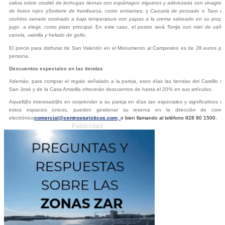
cabra sobre crudité de lechugas tiernas con espárragos trigueros y aderezada con vinagret
de frutos rojos
y
Sorbete de frambuesa
, como entrantes; y
Cazuela de pescado
o
Taco d
cochino canario cocinado a baja temperatura con papas a la crema salseado en su propi
jugo
, a elegir, como plato principal. En este caso, el postre será
Torrija con miel de caña
canela, vainilla y helado de gofio.
El precio para disfrutar de San Valentín en el Monumento al Campesino es de 28 euros po
persona.
Descuentos especiales en las tiendas
Además, para comprar el regalo señalado a la pareja, esos días las tiendas del Castillo d
San José y de la Casa Amarilla ofrecerán descuentos de hasta el 20% en sus artículos.
Aquell@s interesad@s en sorprender a su pareja en días tan especiales y significativos e
estos espacios únicos, pueden gestionar su reserva en la dirección de corre
electrónico
comercial@centrosturisticos.com
,
o bien llamando al teléfono 928 80 1500.
Publicidad