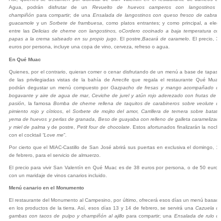
Agua, podrán disfrutar de un
Revuelto de huevos camperos con langostinos 
champiñón
para compartir; de una
Ensalada de langostinos con queso fresco de cabra 
guacamole
y un
Sorbete de frambuesa
, como platos entrantes; y como principal, a elegi
entre las
Delicias de cherne con langostinos,
o
Cordero cocinado a baja temperatura co
papas a la crema salseado en su propio jugo
. El postre,
Bacará de caramelo
. El precio, 3
euros por persona, incluye una copa de vino, cerveza, refreso o agua.
En Qué Muac
Quienes, por el contrario, quieran comer o cenar disfrutando de un menú a base de tapas 
de las privilegiadas vistas de la bahía de Arrecife que regala el restaurante Qué Muac
podrán degustar un menú compuesto por
Gazpacho de fresas y mango acompañado d
bogavante y aire de agua de mar
,
Ceviche de jurel y atún rojo aderezado con frutas de l
pasión
, la famosa
Bomba de cherne rellena de taquitos de carabineros sobre veolute d
pimiento rojo y cítricos
, el
Sorbete de mojito del amo
r,
Carrillera de ternera sobre batata
yema de huevos y perlas de granada
,
Beso de guayaba con relleno de galleta caramelizad
y miel de palma
y de postre,
Petit four de chocolate
. Estos afortunados finalizarán la noch
con el cocktail
“Love me
”.
Por cierto que el MIAC-Castillo de San José abrirá sus puertas en exclusiva el domingo, 1
de febrero, para el servicio de almuerzo.
El precio para vivir San Valentín en Qué Muac es de 38 euros por persona, o de 50 euros
con un maridaje de vinos canarios incluido.
Menú canario en el Monumento
El restaurante del Monumento al Campesino, por último, ofrecerá esos días un menú basad
en los productos de la tierra. Así, esos días 13 y 14 de febrero, se servirá una
Cazuela d
gambas con tacos de pulpo y champiñón al ajillo
para compartir; una
Ensalada de rulo d