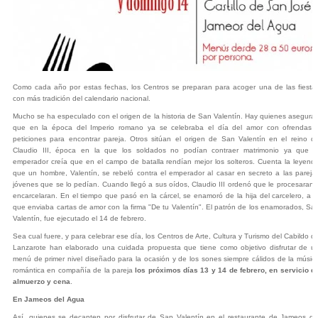
Como cada año por estas fechas, los Centros se preparan para acoger una de las fiesta
con más tradición del calendario nacional.
Mucho se ha especulado con el origen de la historia de San Valentín. Hay quienes asegura
que en la época del Imperio romano ya se celebraba el día del amor con ofrendas 
peticiones para encontrar pareja. Otros sitúan el origen de San Valentín en el reino d
Claudio III, época en la que los soldados no podían contraer matrimonio ya que e
emperador creía que en el campo de batalla rendían mejor los solteros. Cuenta la leyend
que un hombre, Valentín, se rebeló contra el emperador al casar en secreto a las pareja
jóvenes que se lo pedían. Cuando llegó a sus oídos, Claudio III ordenó que le procesaran 
encarcelaran. En el tiempo que pasó en la cárcel, se enamoró de la hija del carcelero, a l
que enviaba cartas de amor con la firma "De tu Valentín". El patrón de los enamorados, Sa
Valentín, fue ejecutado el 14 de febrero.
Sea cual fuere, y para celebrar ese día, los Centros de Arte, Cultura y Turismo del Cabildo d
Lanzarote han elaborado una cuidada propuesta que tiene como objetivo disfrutar de u
menú de primer nivel diseñado para la ocasión y de los sones siempre cálidos de la músic
romántica en compañía de la pareja
los próximos días 13 y 14 de febrero, en servicio d
almuerzo y cena
.
En Jameos del Agua
Así, quienes se decanten por disfrutar de San Valentín en el restaurante de Jameos de