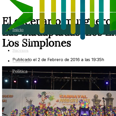
El escenario murguero 
Las Inadaptadas, Los En
Inicio
Los Simplones
Lanzarote
Sucesos
Publicado el 2 de Febrero de 2016 a las 19:35h
Canarias
Política