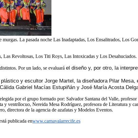
o de murgas. La pasada noche Las Inadaptadas, Los Ensalitrados, Los Go
s, Las Revoltosas, Los Titi Roys, Las Intoxicadas y Los Desahuciados.
el diseño y, por otro, la interpr
istintos. Por un lado, se evaluará
 plástico y escultor Jorge Martel, la diseñadora Pilar Mesa, 
a Cálida Gabriel Macías Estupiñán y José María Acosta Delg
 elegida por el grupo formado por: Salvador Santana del Valle, profesor
 y ventrílocuo, Nereida Mesa Rodríguez, profesora de Literatura y can
o, directora de la agencia de azafatas y Modelos Eventos.
está publicada en
www.carnavalarrecife.es