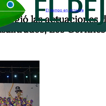
El tiempo en Arrecife
acogió las actuaciones 
salitrados, Los Gorfines