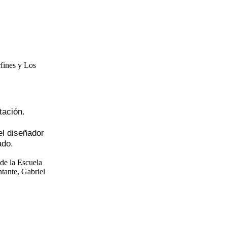
rfines y Los
etación.
el diseñador
ado.
 de la Escuela
tante, Gabriel