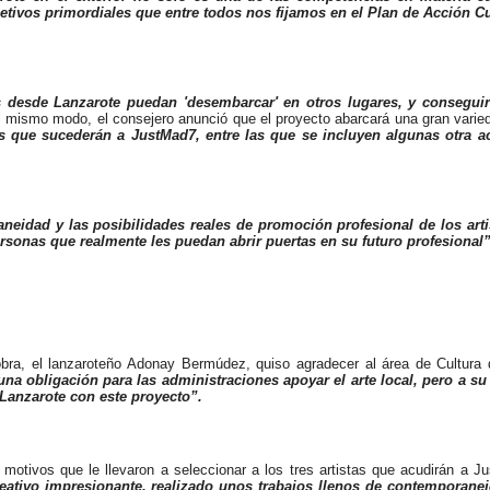
tivos primordiales que entre todos nos fijamos en el Plan de Acción Cu
 desde Lanzarote puedan 'desembarcar' en otros lugares, y conseguir 
l mismo modo, el consejero anunció que el proyecto abarcará una gran varied
as que sucederán a JustMad7, entre las que se incluyen algunas otra ac
eidad y las posibilidades reales de promoción profesional de los artis
rsonas que realmente les puedan abrir puertas en su futuro profesional”
obra, el lanzaroteño Adonay Bermúdez, quiso agradecer al área de Cultura 
una obligación para las administraciones apoyar el arte local, pero a su
 Lanzarote con este proyecto”.
otivos que le llevaron a seleccionar a los tres artistas que acudirán a 
eativo impresionante, realizado unos trabajos llenos de contemporan