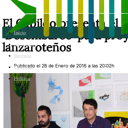
El Cabildo presenta el 
'Desembarco' para proy
Inicio
lanzaroteños
Lanzarote
Sucesos
Publicado el 28 de Enero de 2016 a las 20:02h
Canarias
Política