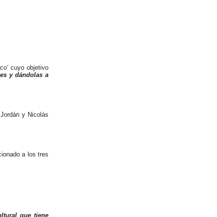
co'
cuyo objetivo
nes y dándolas a
Jordán y Nicolás
cionado a los tres
ltural que tiene