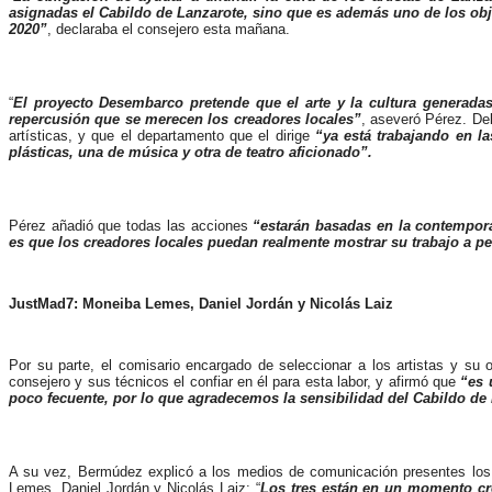
asignadas el Cabildo de Lanzarote, sino que es además uno de los obje
2020”
, declaraba el consejero esta mañana.
“
El proyecto Desembarco pretende que el arte y la cultura generadas
repercusión que se merecen los creadores locales”
, aseveró Pérez. De
artísticas, y que el departamento que el dirige
“ya está trabajando en l
plásticas, una de música y otra de teatro aficionado”.
Pérez añadió que todas las acciones
“estarán basadas en la contemporan
es que los creadores locales puedan realmente mostrar su trabajo a pe
JustMad7: Moneiba Lemes, Daniel Jordán y Nicolás Laiz
Por su parte, el comisario encargado de seleccionar a los artistas y su 
consejero y sus técnicos el confiar en él para esta labor, y afirmó que
“es 
poco fecuente, por lo que agradecemos la sensibilidad del Cabildo de
A su vez, Bermúdez explicó a los medios de comunicación presentes los m
Lemes, Daniel Jordán y Nicolás Laiz: “
Los tres están en un momento cr