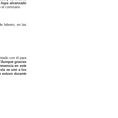
o haya alcanzado
 el comisario.
e febrero, en las
ontado con él para
“Aunque gracias
presencia en este
isla se une a los
o estuvo durante