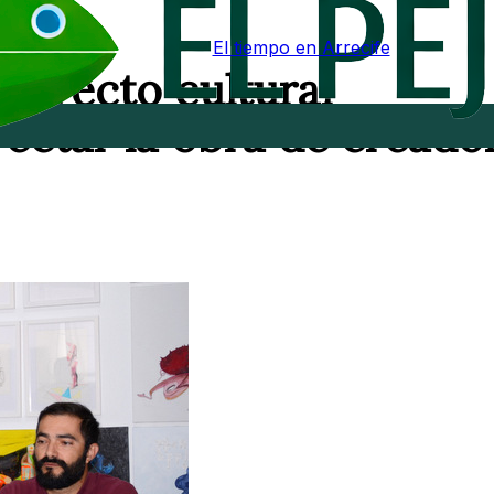
El tiempo en Arrecife
proyecto cultural
ectar la obra de creado