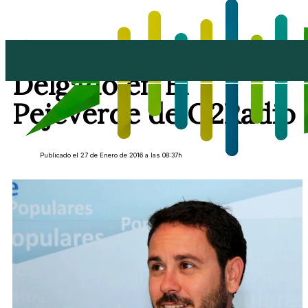
Entrevista a Joel
Delgado en El
Pejeverde de O2Radio
Publicado el 27 de Enero de 2016 a las 08:37h