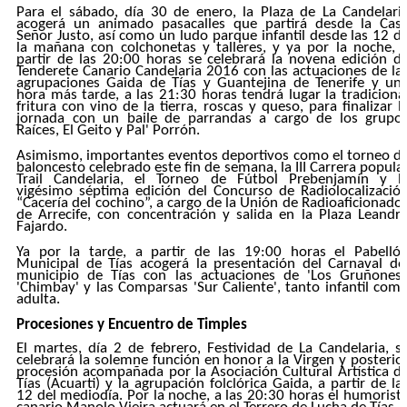
Para el sábado, día 30 de enero, la Plaza de La Candelari
acogerá un animado pasacalles que partirá desde la Cas
Señor Justo, así como un ludo parque infantil desde las 12 d
la mañana con colchonetas y talleres, y ya por la noche, 
partir de las 20:00 horas se celebrará la novena edición d
Tenderete Canario Candelaria 2016 con las actuaciones de la
agrupaciones Gaida de Tías y Guantejina de Tenerife y un
hora más tarde, a las 21:30 horas tendrá lugar la tradiciona
fritura con vino de la tierra, roscas y queso, para finalizar l
jornada con un baile de parrandas a cargo de los grupo
Raíces, El Geito y Pal' Porrón.
Asimismo, importantes eventos deportivos como el torneo d
baloncesto celebrado este fin de semana, la III Carrera popula
Trail Candelaria, el Torneo de Fútbol Prebenjamín y l
vigésimo séptima edición del Concurso de Radiolocalizació
“Cacería del cochino”, a cargo de la Unión de Radioaficionado
de Arrecife, con concentración y salida en la Plaza Leandr
Fajardo.
Ya por la tarde, a partir de las 19:00 horas el Pabelló
Municipal de Tías acogerá la presentación del Carnaval de
municipio de Tías con las actuaciones de 'Los Gruñones'
'Chimbay' y las Comparsas 'Sur Caliente', tanto infantil com
adulta.
Procesiones y Encuentro de Timples
El martes, día 2 de febrero, Festividad de La Candelaria, s
celebrará la solemne función en honor a la Virgen y posterio
procesión acompañada por la Asociación Cultural Artística d
Tías (Acuarti) y la agrupación folclórica Gaida, a partir de la
12 del mediodía. Por la noche, a las 20:30 horas el humorist