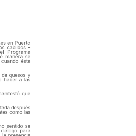
nes en Puerto
os cabildos –
 el Programa
ué manera se
y cuando ésta
o de quesos y
e haber a las
manifestó que
citada después
ntes como las
mo sentido se
 diálogo para
 la presencia