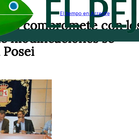
El tiempo en Arrecife
s se compromete con lo
ué modificaciones se
 Posei