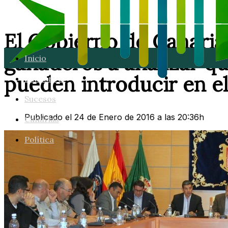
El Gobierno de Canaria
ganaderos a analizar q
Inicio
pueden introducir en el
Lanzarote
Sucesos
Publicado el 24 de Enero de 2016 a las 20:36h
Canarias
Política