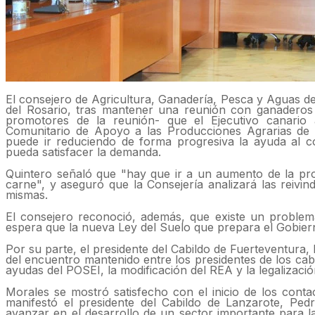
El consejero de Agricultura, Ganadería, Pesca y Aguas d
del Rosario, tras mantener una reunión con ganaderos
promotores de la reunión- que el Ejecutivo canario 
Comunitario de Apoyo a las Producciones Agrarias de
puede ir reduciendo de forma progresiva la ayuda al c
pueda satisfacer la demanda.
Quintero señaló que "hay que ir a un aumento de la pr
carne", y aseguró que la Consejería analizará las reivi
mismas.
El consejero reconoció, además, que existe un problema
espera que la nueva Ley del Suelo que prepara el Gobiern
Por su parte, el presidente del Cabildo de Fuerteventura,
del encuentro mantenido entre los presidentes de los cabi
ayudas del POSEI, la modificación del REA y la legalizació
Morales se mostró satisfecho con el inicio de los conta
manifestó el presidente del Cabildo de Lanzarote, Ped
avanzar en el desarrollo de un sector importante para 