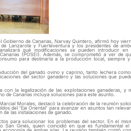
el Gobierno de Canarias, Narvay Quintero, afirmó hoy vier
 de Lanzarote y Fuerteventura y los presidentes de amb
analizará qué modificaciones se pueden introducir en
 Canarias (POSEI). Además, se comprometió a ver de q
onsumo para destinarla a la producción local, siempre 
oducción del ganado ovino y caprino, tanto lechera com
ndicaciones del sector ganadero y las soluciones que pued
 con la legalización de las explotaciones ganaderas, y 
o de Canarias incluya soluciones para este asunto.
 Marcial Morales, destacó la celebración de la reunión soli
ldos del 'Eje Oriental' para avanzar en asuntos tan releva
n de las instalaciones de ganado.
ctos para solucionar los problemas del sector. En el mis
ro San Ginés, quien coincidió en que es fundamental el
la economía de ambas islas. La reunión también contó con