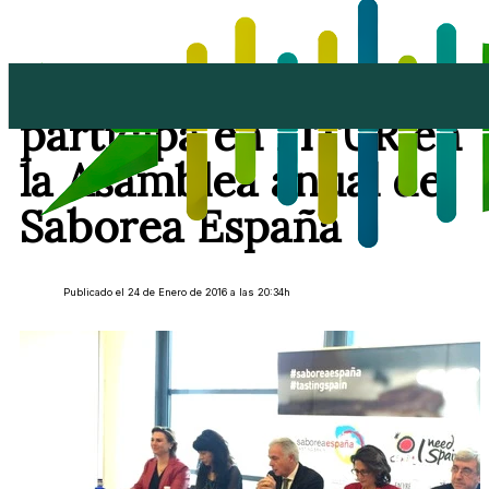
Saborea Lanzarote
participa en FITUR en
la Asamblea anual de
Saborea España
Publicado el 24 de Enero de 2016 a las 20:34h