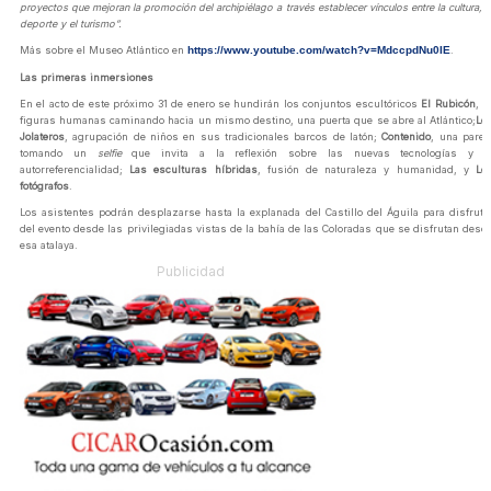
proyectos que mejoran la promoción del archipiélago a través establecer vínculos entre la cultura, e
deporte y el turismo”.
Más sobre el Museo Atlántico en
https://www.youtube.com/watch?v=MdccpdNu0IE
.
Las primeras inmersiones
En el acto de este próximo 31 de enero se hundirán los conjuntos escultóricos
El Rubicón
, 3
figuras humanas caminando hacia un mismo destino, una puerta que se abre al Atlántico;
Lo
Jolateros
, agrupación de niños en sus tradicionales barcos de latón;
Contenido
, una parej
tomando un
selfie
que invita a la reflexión sobre las nuevas tecnologías y l
autorreferencialidad;
Las esculturas híbridas
, fusión de naturaleza y humanidad, y
Lo
fotógrafos
.
Los asistentes podrán desplazarse hasta la explanada del Castillo del Águila para disfruta
del evento desde las privilegiadas vistas de la bahía de las Coloradas que se disfrutan desd
esa atalaya.
Publicidad