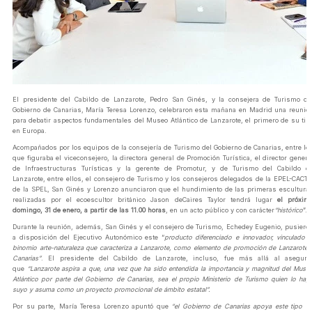
El presidente del Cabildo de Lanzarote, Pedro San Ginés, y la consejera de Turismo de
Gobierno de Canarias, María Teresa Lorenzo, celebraron esta mañana en Madrid una reunió
para debatir aspectos fundamentales del Museo Atlántico de Lanzarote, el primero de su tip
en Europa.
Acompañados por los equipos de la consejería de Turismo del Gobierno de Canarias, entre lo
que figuraba el viceconsejero, la directora general de Promoción Turística, el director genera
de Infraestructuras Turísticas y la gerente de Promotur, y de Turismo del Cabildo d
Lanzarote, entre ellos, el consejero de Turismo y los consejeros delegados de la EPEL-CACT 
de la SPEL, San Ginés y Lorenzo anunciaron que el hundimiento de las primeras escultura
realizadas por el ecoescultor británico Jason deCaires Taylor tendrá lugar
el próxim
domingo, 31 de enero, a partir de las 11.00 horas
, en un acto público y con carácter
“histórico
”.
Durante la reunión, además, San Ginés y el consejero de Turismo, Echedey Eugenio, pusiero
a disposición del Ejecutivo Autonómico este “
producto diferenciado e innovador, vinculado a
binomio arte-naturaleza que caracteriza a Lanzarote, como elemento de promoción de Lanzarote 
Canarias”
. El presidente del Cabildo de Lanzarote, incluso, fue más allá al asegura
que
“Lanzarote aspira a que, una vez que ha sido entendida la importancia y magnitud del Muse
Atlántico por parte del Gobierno de Canarias, sea el propio Ministerio de Turismo quien lo hag
suyo y asuma como un proyecto promocional de ámbito estatal”.
Por su parte, María Teresa Lorenzo apuntó que
“el Gobierno de Canarias apoya este tipo d