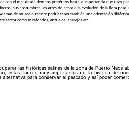
eros con el mar desde tiempos pretéritos hasta la importancia que tuvo pa
rineros, sus costumbres, las artes de pesca o la evolución de la flota pesq
 Además de museo el recinto podría tener también una orientación didáctic
este sector como mirafondos, anzuelos, aparejos etc…
uperar las históricas salinas de la zona de Puerto Naos 
o, estas fueron muy importantes en la historia de nues
alternativa para conservar el pescado y así poder comerc