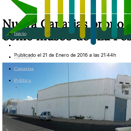
Nueva Canarias propone
como museo de “La Pesc
Inicio
Lanzarote
Publicado el 21 de Enero de 2016 a las 21:44h
Sucesos
Canarias
Política