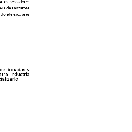
ra los pescadores
uera de Lanzarote
a donde escolares
abandonadas y
tra industria
ializarlo.