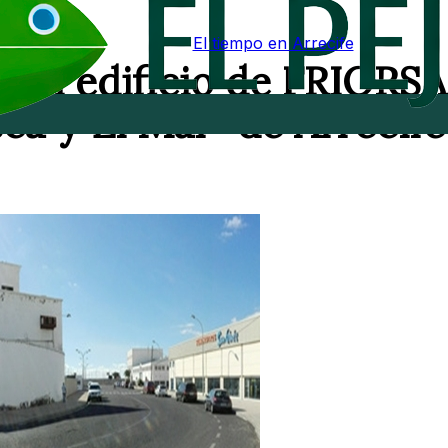
El tiempo en Arrecife
 el edificio de FRIORSA
a y El Mar” de Arrecife