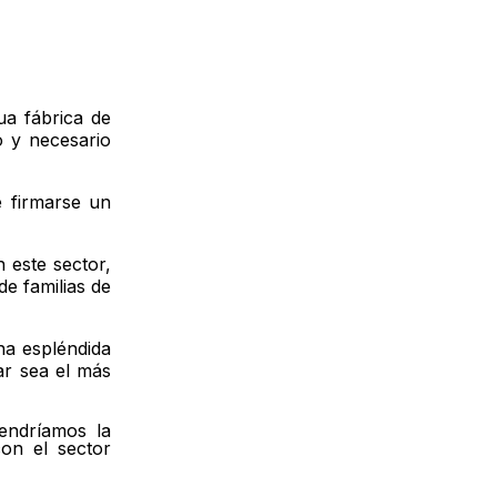
ua fábrica de
 y necesario
e firmarse un
este sector,
de familias de
na espléndida
ar sea el más
tendríamos la
on el sector