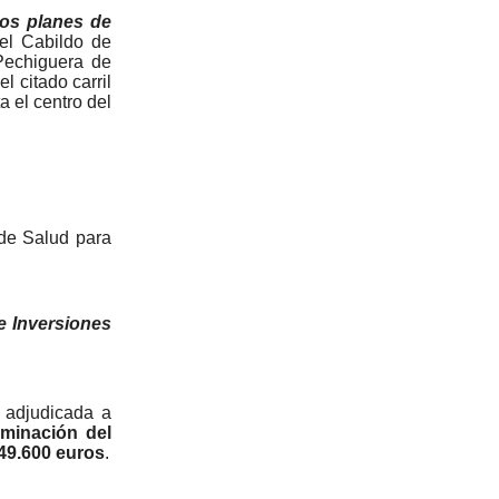
os planes de
 el Cabildo de
 Pechiguera de
l citado carril
a el centro del
 de Salud para
e Inversiones
 adjudicada a
lminación del
49.600 euros
.