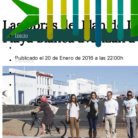
Las obras del Plan de I
Playa Blanca avanzan a
Inicio
Lanzarote
Publicado el 20 de Enero de 2016 a las 22:00h
Sucesos
Canarias
Política