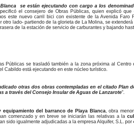
a Blanca se están ejecutando con cargo a los denominad
specificó el consejero de Obras Públicas, quien explicó que
os este nuevo carril bici con existente de la Avenida Faro
 otro lado- partiendo de la glorieta de La Molina, se extenderá e
trasera de la estación de servicio de carburantes y bajando hast
as Públicas se trasladó también a la zona próxima al Centro
l Cabildo está ejecutando en este núcleo turístico.
udicado otras dos obras contempladas en el citado Plan d
das a través del Consejo Insular de Aguas de Lanzarote
”.
y equipamiento del barranco de Playa Blanca
, obra menor
han comenzado y en breve se iniciarán las relativas a la
cu
han sido igualmente adjudicadas a la empresa Alquifer, S.L. por