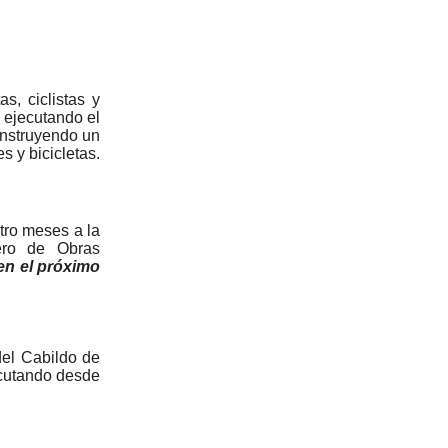
s, ciclistas y
 ejecutando el
onstruyendo un
s y bicicletas.
atro meses a la
ero de Obras
en el próximo
del Cabildo de
ecutando desde