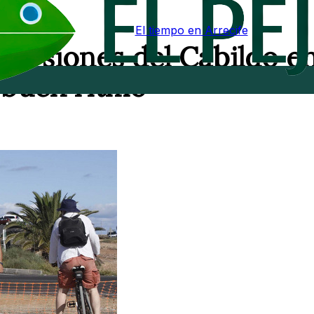
El tiempo en Arrecife
nversiones del Cabildo e
 buen ritmo