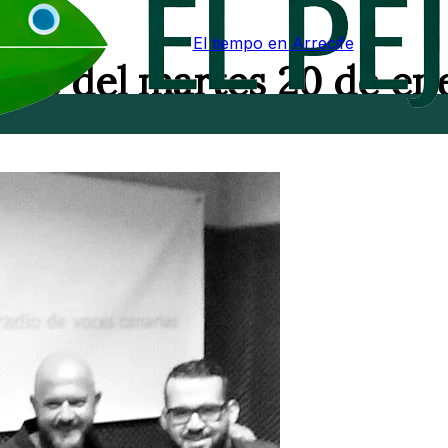
El tiempo en Arrecife
erde del martes 20 de en