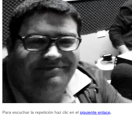
Para escuchar la repetición haz clic en el
siguiente enlace
.