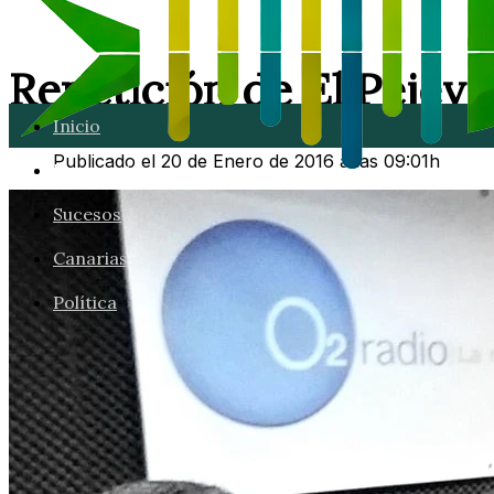
Repetición de El Pejev
Inicio
Publicado el 20 de Enero de 2016 a las 09:01h
Lanzarote
Sucesos
Canarias
Política