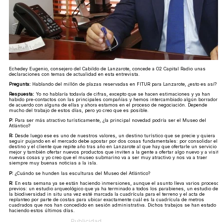
Echedey Eugenio, consejero del Cabildo de Lanzarote, concede a O2 Capital Radio unas
declaraciones con temas de actualidad en esta entrevista.
Pregunta:
Hablando del millón de plazas reservadas en FITUR para Lanzarote, ¿esto es así?
Respuesta:
Yo no hablaría todavía de cifras, excepto que se hacen estimaciones y ya han
habido pre-contactos con las principales compañías y hemos intercambiado algún borrador
de acuerdo con alguna de ellas y ahora estamos en el proceso de negociación. Depende
mucho del trabajo de estos días, pero yo creo que es posible.
P:
Para ser más atractivo turísticamente, ¿la principal novedad podría ser el Museo del
Atlántico?
R:
Desde luego ese es uno de nuestros valores, un destino turístico que se precie y quiera
seguir pujando en el mercado debe apostar por dos cosas fundamentales: por consolidar el
destino y el cliente que repite año tras año en Lanzarote al que hay que ofertarle un servicio
mejor y también ofertar nuevos productos que inviten a la gente a ofertar algo nuevo y a visita
nuevas cosas y yo creo que el museo submarino va a ser muy atractivo y nos va a traer
siempre muy buenas noticias a la isla.
P:
¿Cuándo se hunden las esculturas del Museo del Atlántico?
R:
En esta semana ya se están haciendo inmersiones, aunque el asunto lleva varios procesos
previos: un estudio arqueológico que ya ha terminado a todos los parabienes, un estudio de
la biodiversidad in situ una vez esté marcada la cuadrícula para el terreno y el acta de
replanteo por parte de costas para ubicar exactamente cuál es la cuadrícula de metros
cuadrados que nos han concedido en sesión administrativa. Dichos trabajos se han estado
haciendo estos últimos días.
Publicidad