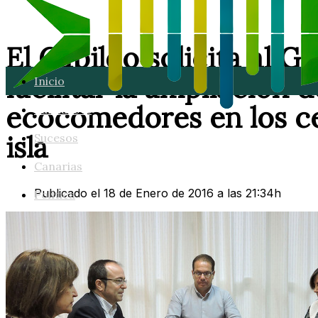
El Cabildo solicita al 
facilitar la ampliación
Inicio
ecocomedores en los ce
Lanzarote
isla
Sucesos
Canarias
Publicado el 18 de Enero de 2016 a las 21:34h
Política