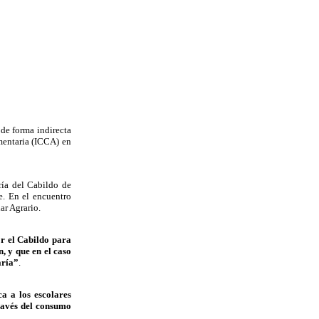
 de forma indirecta
mentaria (ICCA) en
ría del Cabildo de
e. En el encuentro
ar Agrario.
or el Cabildo para
, y que en el caso
aría”
.
a a los escolares
través del consumo