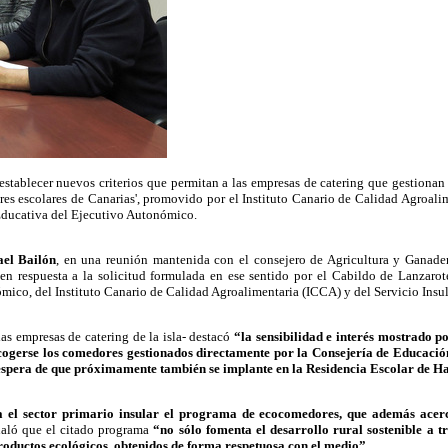
stablecer nuevos criterios que permitan a las empresas de catering que gestionan
es escolares de Canarias', promovido por el Instituto Canario de Calidad Agroali
Educativa del Ejecutivo Autonómico.
ael Bailón
, en una reunión mantenida con el consejero de Agricultura y Ganade
 en respuesta a la solicitud formulada en ese sentido por el Cabildo de Lanzarot
mico, del Instituto Canario de Calidad Agroalimentaria (ICCA) y del Servicio Insul
as empresas de catering de la isla- destacó
“la sensibilidad e interés mostrado p
ogerse los comedores gestionados directamente por la Consejería de Educación
 espera de que próximamente también se implante en la Residencia Escolar de H
 el sector primario insular el programa de ecocomedores, que además acerc
ñaló que el citado programa
“no sólo fomenta el desarrollo rural sostenible a 
productos ecológicos, obtenidos de forma respetuosa con el medio”
.