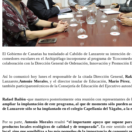
El Gobierno de Canarias ha trasladado al Cabildo de Lanzarote su intención de e
comedores escolares en el Archipiélago incorporarse al programa de 'Ecocomedor
colaboración con la Dirección General de Ordenación, Innovación y Promoción 
Así lo comunicó hoy lunes el responsable de la citada Dirección General,
Raf
Lanzarote,
Antonio Morales
, y el director insular de Educación,
Mario Pérez
,
también participaron
técnicos de la Consejería de Educación del Ejecutivo autonó
Rafael Bailón
-que mantuvo posteriormente otra reunión con representantes de l
ampliar la implantación de este programa, al que de momento sólo pueden ac
de Lanzarote sólo se ha implantado en el colegio Capellanía del Yágabo, a la
Por su parte,
Antonio Morales
resaltó
“el importante apoyo que supone para
productos locales ecológicos de calidad y de temporada”.
En este sentido se
local, sino que sensibiliza a los más pequeños de la importancia de consumir 