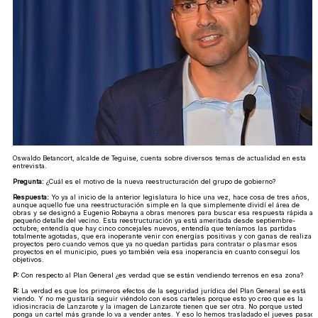
Oswaldo Betancort, alcalde de Teguise, cuenta sobre diversos temas de actualidad en esta
entrevista.
Pregunta:
¿Cuál es el motivo de la nueva reestructuración del grupo de gobierno?
Respuesta:
Yo ya al inicio de la anterior legislatura lo hice una vez, hace cosa de tres años,
aunque aquello fue una reestructuración simple en la que simplemente dividí el área de
obras y se designó a Eugenio Robayna a obras menores para buscar esa respuesta rápida al
pequeño detalle del vecino. Esta reestructuración ya está ameritada desde septiembre-
octubre; entendía que hay cinco concejales nuevos, entendía que teníamos las partidas
totalmente agotadas, que era inoperante venir con energías positivas y con ganas de realizar
proyectos pero cuando vemos que ya no quedan partidas para contratar o plasmar esos
proyectos en el municipio, pues yo también veía esa inoperancia en cuanto conseguí los
objetivos.
P:
Con respecto al Plan General ¿es verdad que se están vendiendo terrenos en esa zona?
R:
La verdad es que los primeros efectos de la seguridad jurídica del Plan General se está
viendo. Y no me gustaría seguir viéndolo con esos carteles porque esto yo creo que es la
idiosincracia de Lanzarote y la imagen de Lanzarote tienen que ser otra. No porque usted
ponga un cartel más grande lo va a vender antes. Y eso lo hemos trasladado el jueves pasad