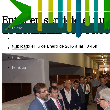
Entra en servicio el nu
de Zonzamas con 30.00
Inicio
Lanzarote
Publicado el 16 de Enero de 2016 a las 13:45h
Sucesos
Canarias
Política