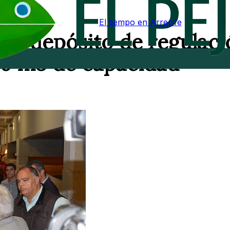
El tiempo en Arrecife
evo depósito de regulac
0 m3 de capacidad