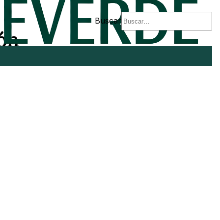
Buscar
ión