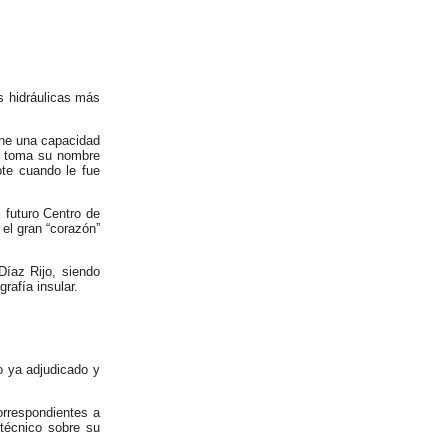
s hidráulicas más
iene una capacidad
e toma su nombre
te cuando le fue
l futuro Centro de
el gran “corazón”
Díaz Rijo, siendo
rafía insular.
 ya adjudicado y
orrespondientes a
técnico sobre su