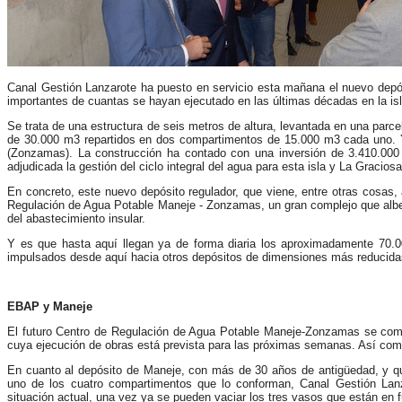
Canal Gestión Lanzarote ha puesto en servicio esta mañana el nuevo depós
importantes de cuantas se hayan ejecutado en las últimas décadas en la isl
Se trata de una estructura de seis metros de altura, levantada en una parc
de 30.000 m3 repartidos en dos compartimentos de 15.000 m3 cada uno. 
(Zonzamas). La construcción ha contado con una inversión de 3.410.000
adjudicada la gestión del ciclo integral del agua para esta isla y La Gracio
En concreto, este nuevo depósito regulador, que viene, entre otras cosas, a
Regulación de Agua Potable Maneje - Zonzamas, un gran complejo que alberga
del abastecimiento insular.
Y es que hasta aquí llegan ya de forma diaria los aproximadamente 70.0
impulsados desde aquí hacia otros depósitos de dimensiones más reducidas qu
EBAP y Maneje
El futuro Centro de Regulación de Agua Potable Maneje-Zonzamas se com
cuya ejecución de obras está prevista para las próximas semanas. Así co
En cuanto al depósito de Maneje, con más de 30 años de antigüedad, y que
uno de los cuatro compartimentos que lo conforman, Canal Gestión Lanz
situación actual, una vez ya se pueden vaciar los tres vasos que están en