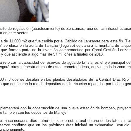
ito de regulación (abastecimiento) de Zonzamas, una de las infraestructura
a en este sector.
ela de 11.600 m2 que fue cedida por el Cabildo de Lanzarote para este fin. T
Y se ubica en la zona de Tahíche (Teguise) cercana a la montaña de la qu
 que forman parte de la inversión comprometida por Canal Gestión Lanzaro
sa y que asciende a algo más de 57 millones a finales de 2018.
 reforzar la capacidad de reservas de agua de la isla, es el eje principal de
rá otras infraestructuras de estas características, convirtiendo la zona en 
00 m3 que se desalan en las plantas desaladoras de la Central Díaz Rijo 
e configuran la red de depósitos de distribución repartidos por toda la geog
plementará con la construcción de una nueva estación de bombeo, proyecto
mo también con los depósitos de Maneje.
 hace escasos días sufrió el colapso estructural de uno de los laterales c
arote confirma que en los próximos días iniciará un exhaustivo estudio 
 funcionamiento.