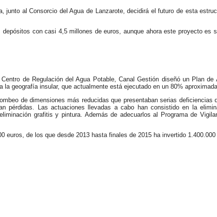
 junto al Consorcio del Agua de Lanzarote, decidirá el futuro de esta estruct
s depósitos con casi 4,5 millones de euros, aunque ahora este proyecto es s
o Centro de Regulación del Agua Potable, Canal Gestión diseñó un Plan de
toda la geografía insular, que actualmente está ejecutado en un 80% aproxima
bombeo de dimensiones más reducidas que presentaban serias deficiencias 
an pérdidas. Las actuaciones llevadas a cabo han consistido en la elimin
 eliminación grafitis y pintura. Además de adecuarlos al Programa de Vigilan
00 euros, de los que desde 2013 hasta finales de 2015 ha invertido 1.400.000