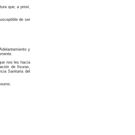
ura que, a priori,
usceptible de ser
 Adelantamiento y
damente.
que nos les hacía
ación de fisuras,
cia Sanitaria del
 euros.