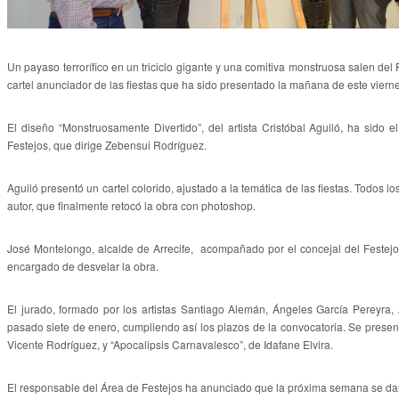
Un payaso terrorífico en un triciclo gigante y una comitiva monstruosa salen del 
cartel anunciador de las fiestas que ha sido presentado la mañana de este vierne
El diseño “Monstruosamente Divertido”, del artista Cristóbal Aguiló, ha sido 
Festejos, que dirige Zebensui Rodríguez.
Aguiló presentó un cartel colorido, ajustado a la temática de las fiestas. Todos l
autor, que finalmente retocó la obra con photoshop.
José Montelongo, alcalde de Arrecife, acompañado por el concejal del Festejos
encargado de desvelar la obra.
El jurado, formado por los artistas Santiago Alemán, Ángeles García Pereyra, A
pasado siete de enero, cumpliendo así los plazos de la convocatoria. Se presen
Vicente Rodríguez, y “Apocalipsis Carnavalesco”, de Idafane Elvira.
El responsable del Área de Festejos ha anunciado que la próxima semana se dará 