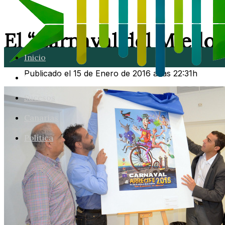
El “Carnaval del Miedo” 
Inicio
Publicado el 15 de Enero de 2016 a las 22:31h
Lanzarote
Sucesos
Canarias
Política