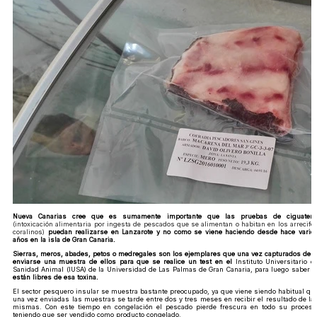
Nueva Canarias cree que es sumamente importante que las pruebas de ciguatera
(
intoxicación alimentaria por ingesta de pescados que se alimentan o habitan en los arrecife
coralinos)
puedan realizarse en Lanzarote y no como se viene haciendo desde hace vario
años en la isla de Gran Canaria.
Sierras, meros, abades, petos o medregales son los ejemplares que una vez capturados deb
enviarse una muestra de ellos para que se realice un test en el
Instituto Universitario d
Sanidad Animal (IUSA) de la Universidad de Las Palmas de Gran Canaria, para luego saber
s
están libres de esa toxina.
El sector pesquero insular se muestra bastante preocupado, ya que viene siendo habitual qu
una vez enviadas las muestras se tarde entre dos y tres meses en recibir el resultado de la
mismas. Con este tiempo en congelación el pescado pierde frescura en todo su proceso
teniendo que ser vendido como producto congelado.