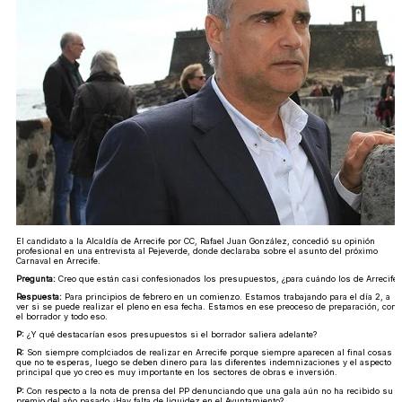
El candidato a la Alcaldía de Arrecife por CC, Rafael Juan González, concedió su opinión
profesional en una entrevista al Pejeverde, donde declaraba sobre el asunto del próximo
Carnaval en Arrecife.
Pregunta:
Creo que están casi confesionados los presupuestos, ¿para cuándo los de Arrecife?
Respuesta:
Para principios de febrero en un comienzo. Estamos trabajando para el día 2, a
ver si se puede realizar el pleno en esa fecha. Estamos en ese preoceso de preparación, con
el borrador y todo eso.
P:
¿Y qué destacarían esos presupuestos si el borrador saliera adelante?
R:
Son siempre complciados de realizar en Arrecife porque siempre aparecen al final cosas
que no te esperas, luego se deben dinero para las diferentes indemnizaciones y el aspecto
principal que yo creo es muy importante en los sectores de obras e inversión.
P:
Con respecto a la nota de prensa del PP denunciando que una gala aún no ha recibido su
premio del año pasado ¿Hay falta de liquidez en el Ayuntamiento?