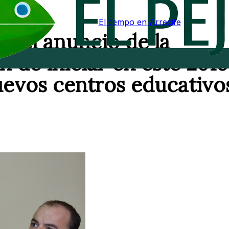
El tiempo en Arrecife
 del anuncio de la
 de iniciar en este 2016
uevos centros educativo