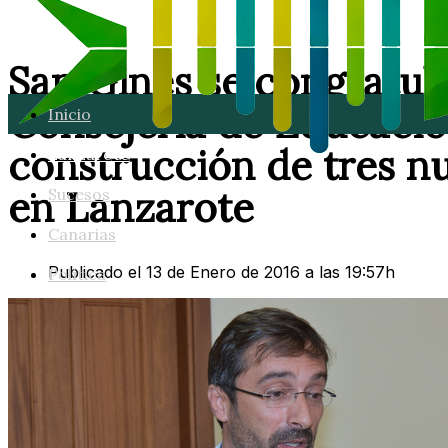
San Ginés se congratula
Consejería de Educación
Inicio
construcción de tres n
Lanzarote
en Lanzarote
Sucesos
Canarias
Publicado el 13 de Enero de 2016 a las 19:57h
Política