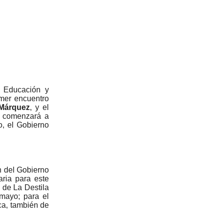
e Educación y
mer encuentro
Márquez
, y el
al comenzará a
o, el Gobierno
ón del Gobierno
aria para este
) de La Destila
 mayo; para el
ca, también de