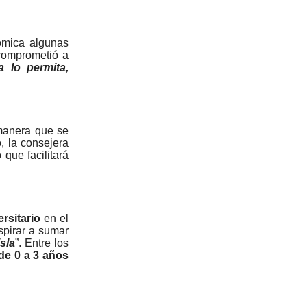
ómica algunas
comprometió a
a lo permita,
manera que se
, la consejera
que facilitará
rsitario
en el
spirar a sumar
sla
”. Entre los
de 0 a 3 años