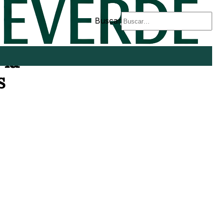
Buscar
 la
s