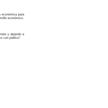
ón económica para
rrollo económico.
omete y dejando a
o con público”.