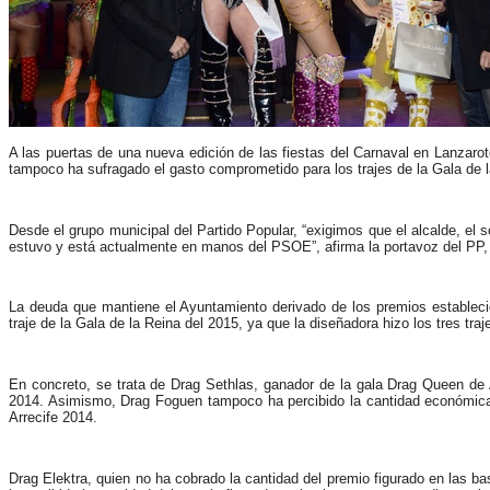
A las puertas de una nueva edición de las fiestas del Carnaval en Lanzaro
tampoco ha sufragado el gasto comprometido para los trajes de la Gala de l
Desde el grupo municipal del Partido Popular, “exigimos que el alcalde, el
estuvo y está actualmente en manos del PSOE”, afirma la portavoz del PP, 
La deuda que mantiene el Ayuntamiento derivado de los premios estableci
traje de la Gala de la Reina del 2015, ya que la diseñadora hizo los tres tra
En concreto, se trata de Drag Sethlas, ganador de la gala Drag Queen de 
2014. Asimismo, Drag Foguen tampoco ha percibido la cantidad económica 
Arrecife 2014.
Drag Elektra, quien no ha cobrado la cantidad del premio figurado en las b