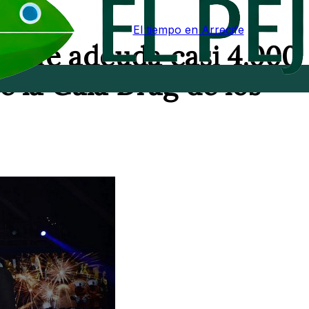
El tiempo en Arrecife
ecife adeuda casi 4.000
e la Gala Drag de los