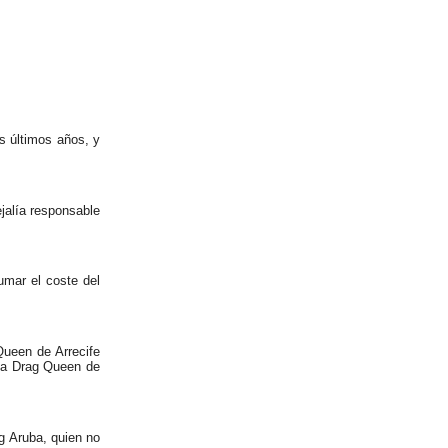
s últimos años, y
ejalía responsable
umar el coste del
Queen de Arrecife
ala Drag Queen de
g Aruba, quien no