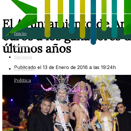
El Ayuntamiento de Arr
euros a los ganadores d
Inicio
últimos años
Lanzarote
Sucesos
Publicado el 13 de Enero de 2016 a las 19:24h
Canarias
Política