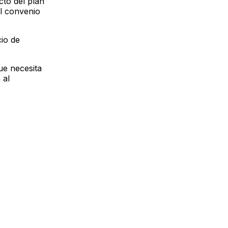
to del plan
el convenio
io de
ue necesita
 al