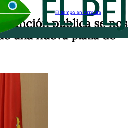
El tiempo en Arrecife
e función pública se nos
 de una nueva plaza de