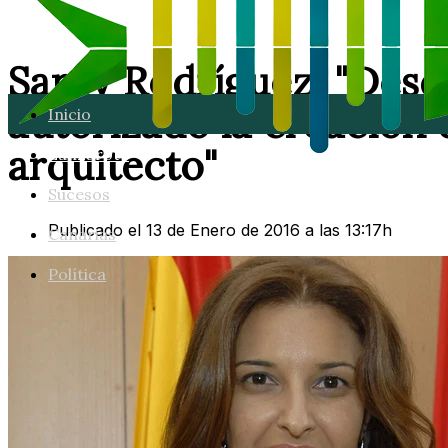
Saray Rodríguez: "Desd
autorizado la creación
Inicio
arquitecto"
Lanzarote
Sucesos
Publicado el 13 de Enero de 2016 a las 13:17h
Canarias
Política