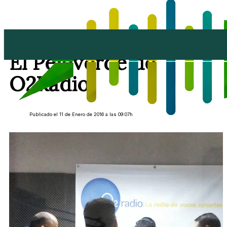
Tertulia del Lunes en
El Pejeverde de
O2Radio
Publicado el 11 de Enero de 2016 a las 09:07h