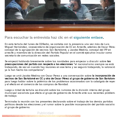
Para escuchar la entrevista haz clic en el
siguiente enlace
.
En esta tertulia del lunes de O2Radio, se contaba con la presencia una vez más de Luis
Miguel Hernández, vicesecretario de organización de CC en Arrecife, además de Oscar Pérez,
concejal de la agrupación de vecinos San Bartolomé, y Jacobo Medina, concejal del PP en
arrecife y miembro de la dirección del Partido Popular en el comité ejecutivo insular como
secretario de comunicación en redes sociales.
Se empezó hablando brevemente sobre las navidades para empezar a discutir sobre
las
preocupaciones del partido con respecto a las elecciones
"el nacionalismo siempre se está
trabajando, de vez en cuando hay reuiones en ese tema y se seguirá trabajando; la valoración
ya la han hecho los compañeros".
Luego se unió Jacobo Medina con Oscar Perez a una conversación sobre
la incorporación de
vecinos de San Bartolomé en CC y otra de Oscar Pérez al grupo de gobierno de San Bartolomé
para luego hablar sobre la polémica de los problemas ocasionados con la cabalgata de reyes
y el efecto en el comercio de las compras de Navidad.
Luego a mitad de tertulia se discutió sobre los rumores de la división interna del grupo
municipal socialista que afecta al grupo de gobierno de Arrecife ante sus recientes problema
de trabajo.
Terminaba la reunión con los presentes declarando sobre el trabajo de los demás partidos
políticos desde las elecciones y el rumor sobre la posible incorporación del partido socialista
al grupo de gobierno.
Publicidad