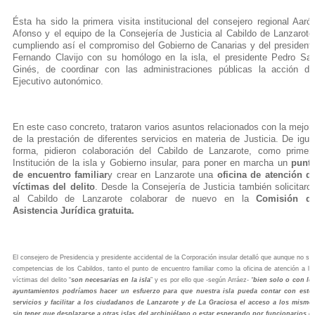
Ésta ha sido la primera visita institucional del consejero regional Aaró
Afonso y el equipo de la Consejería de Justicia al Cabildo de Lanzarote
cumpliendo así el compromiso del Gobierno de Canarias y del president
Fernando Clavijo con su homólogo en la isla, el presidente Pedro Sa
Ginés, de coordinar con las administraciones públicas la acción de
Ejecutivo autonómico.
En este caso concreto, trataron varios asuntos relacionados con la mejor
de la prestación de diferentes servicios en materia de Justicia. De igua
forma, pidieron colaboración del Cabildo de Lanzarote, como primer
Institución de la isla y Gobierno insular, para poner en marcha un
punt
de encuentro familiar
y crear en Lanzarote una
oficina de atención d
víctimas del delito
. Desde la Consejería de Justicia también solicitaro
al Cabildo de Lanzarote colaborar de nuevo en la
Comisión d
Asistencia Jurídica gratuita.
El consejero de Presidencia y presidente accidental de la Corporación insular detalló que aunque no so
competencias de los Cabildos, tanto el punto de encuentro familiar como la oficina de atención a la
víctimas del delito “
son necesarias en la isla
” y es por ello que -según Arráez-
“
bien solo o con lo
ayuntamientos podríamos hacer un esfuerzo para que nuestra isla pueda contar con esto
servicios y facilitar a los ciudadanos de Lanzarote y de La Graciosa el acceso a los mismo
sin tener que desplazarse a otras islas del archipiélago o estar esperando por funcionarios d