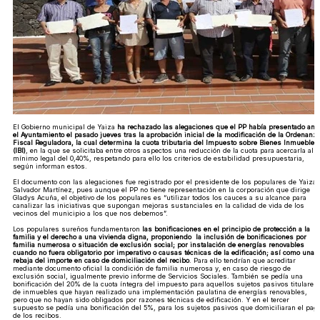
El Gobierno municipal de Yaiza
ha rechazado las alegaciones que el PP había presentado ant
el Ayuntamiento el pasado jueves tras la aprobación inicial de la modificación de la Ordenanz
Fiscal Reguladora, la cual determina la cuota tributaria del Impuesto sobre Bienes Inmuebles
(IBI)
, en la que se solicitaba entre otros aspectos una reducción de la cuota para acercarla al
mínimo legal del 0,40%, respetando para ello los criterios de estabilidad presupuestaria,
según informan estos.
El documento con las alegaciones fue registrado por el presidente de los populares de Yaiza,
Salvador Martínez, pues aunque el PP no tiene representación en la corporación que dirige
Gladys Acuña, el objetivo de los populares es “utilizar todos los cauces a su alcance para
canalizar las iniciativas que supongan mejoras sustanciales en la calidad de vida de los
vecinos del municipio a los que nos debemos”.
Los populares sureños fundamentaron
las bonificaciones en el principio de protección a la
familia y el derecho a una vivienda digna, proponiendo la inclusión de bonificaciones por
familia numerosa o situación de exclusión social; por instalación de energías renovables
cuando no fuera obligatorio por imperativo o causas técnicas de la edificación; así como una
rebaja del importe en caso de domiciliación del recibo
. Para ello tendrían que acreditar
mediante documento oficial la condición de familia numerosa y, en caso de riesgo de
exclusión social, igualmente previo informe de Servicios Sociales. También se pedía una
bonificación del 20% de la cuota íntegra del impuesto para aquellos sujetos pasivos titulares
de inmuebles que hayan realizado una implementación paulatina de energías renovables,
pero que no hayan sido obligados por razones técnicas de edificación. Y en el tercer
supuesto se pedía una bonificación del 5%, para los sujetos pasivos que domiciliaran el pag
de los recibos.