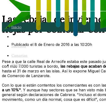
Las rebajas de invierno
flojas por coincidir con
Inicio
Lanzarote
Publicado el 8 de Enero de 2016 a las 10:20h
Sucesos
Canarias
Pese a que la calle Real de Arrecife estaba este pasado j
Política
con más 7.000 turistas a bordo,
las rebajas que acaban 
hasta el 31 de marzo en las islas. Así lo expone Miguel 
de Comercio de Lanzarote.
Con lo que si están contentos los comerciantes es con l
a un 10%"
. Y aunque hay sectores que se han visto más 
general según declaraciones de Cabrera. "Incluso el do
movimiento, como un día normal, cosa que es difícil", con