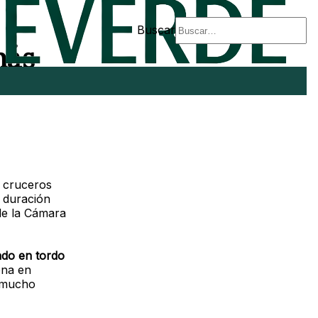
Buscar
más
o cruceros
 duración
 de la Cámara
do en tordo
ena en
o mucho