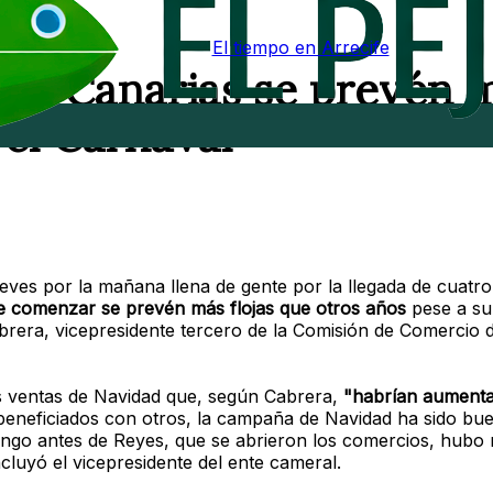
El tiempo en Arrecife
 en Canarias se prevén 
 el Carnaval
ueves por la mañana llena de gente por la llegada de cuatr
de comenzar se prevén más flojas que otros años
pese a su
Cabrera, vicepresidente tercero de la Comisión de Comercio
as ventas de Navidad que, según Cabrera,
"habrían aumenta
beneficiados con otros, la campaña de Navidad ha sido bu
mingo antes de Reyes, que se abrieron los comercios, hub
cluyó el vicepresidente del ente cameral.