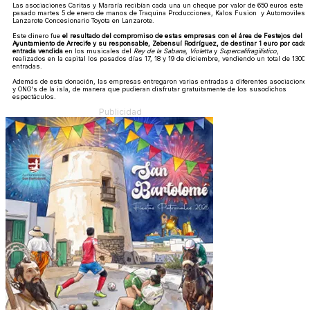
Las asociaciones Caritas y Mararía recibían cada una un cheque por valor de 650 euros este
pasado martes 5 de enero de manos de Traquina Producciones, Kalos Fusion y Automoviles
Lanzarote Concesionario Toyota en Lanzarote.
Este dinero fue
el resultado del compromiso de estas empresas con el área de Festejos del
Ayuntamiento de Arrecife y su responsable, Zebensuí Rodríguez, de destinar 1 euro por cada
entrada vendida
en los musicales del
Rey de la Sabana
,
Violetta
y
Supercalifragilístico
,
realizados en la capital los pasados días 17, 18 y 19 de diciembre, vendiendo un total de 1300
entradas.
Además de esta donación, las empresas entregaron varias entradas a diferentes asociacione
y ONG's de la isla, de manera que pudieran disfrutar gratuitamente de los susodichos
espectáculos.
Publicidad