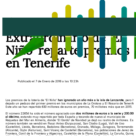
El Sorteo
Extraordinario de 'El
Niño' reparte premios
en Tenerife
Publicado el 7 de Enero de 2016 a las 10:23h
Los premios de la lotería de 'El Niño'
han ignorado un año más a la isla de Lanzarote
, pero ha
dejado un pedazo del primer premio en los municipios de La Orotava y El Rosario de Tenerife.
Este año se han repartido 630 millones de euros en premios, 70 millones más que en 2015.
El número 22654 ha sido el número agraciado con
dos millones de euros a la serie y 200.000
al décimo
, estando muy repartido por toda España y tocando de nuevo al municipio de
Roquetas del Mar en Almería, donde 'El Gordo' de Navidad ya dejó su rastro de millones. Este
número también se vendió en Pasai Antxo (Guipuzcoa), San Clodio (Lugo), Vall de Uxo
(Castellón), Lleida, Barcelona, Badalona (Barcelona), Granada, Málaga, Zaragoza, Torremendo
(Alicante), Gijón (Asturias), Sant Vicenç de Castellet (Barcelona), las poblaciones de Jerez de l
Frontera, Conil de la Frontera y Algeciras, Castellón de la Plana (Castellón), La Coruña, Quirog