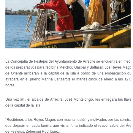
La Concejalía de Festejos del Ayuntamiento de Arrecife se encuentra en medi
de los preparativos para recibir a Melchor, Gaspar y Baltasar. Los Reyes Mago
de Oriente arribarán a la capital de la isla a bordo de una embarcación qu
atracará en el puerto Marina Lanzarote el martes cinco de enero a las 12:0
horas.
Una vez ahí, el alcalde de Arrecife, José Montelongo, les entregará las llave
de la capital de la isla.
“Recibimos a los Reyes Magos con mucha ilusión y motivados por las sonrisa
que dejarán en cada familia que visiten”, ha indicado el responsable del Áre
de Festejos, Zebensui Rodríguez.