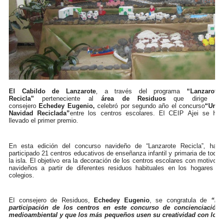
El Cabildo de Lanzarote
, a través del programa
“Lanzarot
Recicla”
perteneciente al
área de Residuos
que dirige e
consejero
Echedey Eugenio,
celebró por segundo año el concurso
“Un
Navidad Reciclada”
entre los centros escolares. El CEIP Ajei se h
llevado el primer premio.
En esta edición del concurso navideño de “Lanzarote Recicla”, ha
participado 21 centros educativos de enseñanza infantil y primaria de tod
la isla. El objetivo era la decoración de los centros escolares con motivo
navideños a partir de diferentes residuos habituales en los hogares 
colegios.
El consejero de Residuos,
Echedey Eugenio
, se congratula de
“l
participación de los centros en este concurso de concienciació
medioambiental y que los más pequeños usen su creatividad con lo