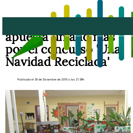
"Lanzarote Recicla"
apuesta un año más
por el concurso 'Una
Navidad Reciclada'
Publicado el 30 de Diciembre de 2015 a las 21:39h