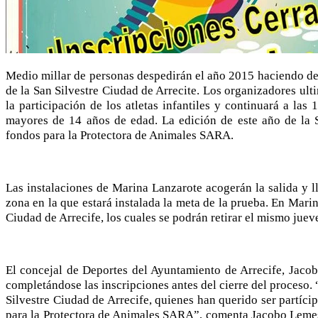
Medio millar de personas despedirán el año 2015 haciendo depo
de la San Silvestre Ciudad de Arrecite. Los organizadores ult
la participación de los atletas infantiles y continuará a las
mayores de 14 años de edad. La edición de este año de la S
fondos para la Protectora de Animales SARA.
Las instalaciones de Marina Lanzarote acogerán la salida y ll
zona en la que estará instalada la meta de la prueba. En Mari
Ciudad de Arrecife, los cuales se podrán retirar el mismo juev
El concejal de Deportes del Ayuntamiento de Arrecife, Jaco
completándose las inscripciones antes del cierre del proceso.
Silvestre Ciudad de Arrecife, quienes han querido ser partíci
para la Protectora de Animales SARA”, comenta Jacobo Lemes, 