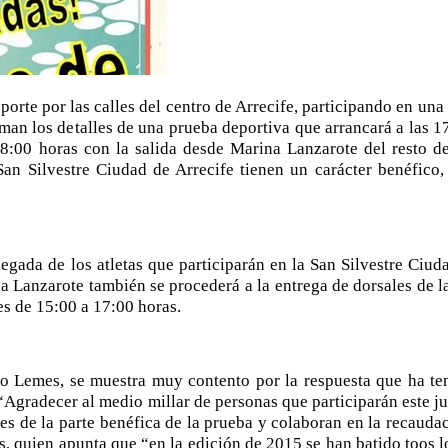
rte por las calles del centro de Arrecife, participando en una
iman los detalles de una prueba deportiva que arrancará a las 1
 18:00 horas con la salida desde Marina Lanzarote del resto de
an Silvestre Ciudad de Arrecife tienen un carácter benéfico
egada de los atletas que participarán en la San Silvestre Ciuda
na Lanzarote también se procederá a la entrega de dorsales de l
es de 15:00 a 17:00 horas.
bo Lemes, se muestra muy contento por la respuesta que ha te
 “Agradecer al medio millar de personas que participarán este j
pes de la parte benéfica de la prueba y colaboran en la recauda
quien apunta que “en la edición de 2015 se han batido toos lo