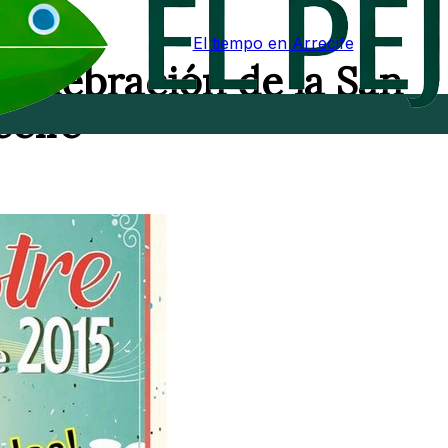
El tiempo en Arrecife
 celebración de la San
ecife