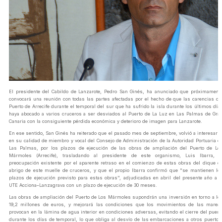
El presidente del Cabildo de Lanzarote, Pedro San Ginés, ha anunciado que próximament
convocará una reunión con todas las partes afectadas por el hecho de que las carencias de
Puerto de Arrecife durante el temporal del sur que ha sufrido la isla durante los últimos día
haya abocado a varios cruceros a ser desviados al Puerto de La Luz en Las Palmas de Gra
Canaria con la consiguiente pérdida económica y deterioro de imagen para Lanzarote.
En ese sentido, San Ginés ha reiterado que el pasado mes de septiembre, volvió a interesars
en su calidad de miembro y vocal del Consejo de Administración de la Autoridad Portuaria d
Las Palmas, por los plazos de ejecución de las obras de ampliación del Puerto de Lo
Mármoles (Arrecife), trasladando al presidente de este organismo, Luis Ibarra, l
preocupación existente por el aparente retraso en el comienzo de estas obras del dique d
abrigo de este muelle de cruceros, y que el propio Ibarra confirmó que "se mantienen lo
plazos de ejecución previsto para estas obras", adjudicadas en abril del presente año a l
UTE Acciona–Lanzagrava con un plazo de ejecución de 30 meses.
Las obras de ampliación del Puerto de Los Mármoles supondrán una inversión en torno a lo
19,2 millones de euros, y mejorará las condiciones que los movimientos de las marea
provocan en la lámina de agua interior en condiciones adversas, evitando el cierre del puert
durante los días de temporal, lo que obliga al desvío de las embarcaciones a otros puertos