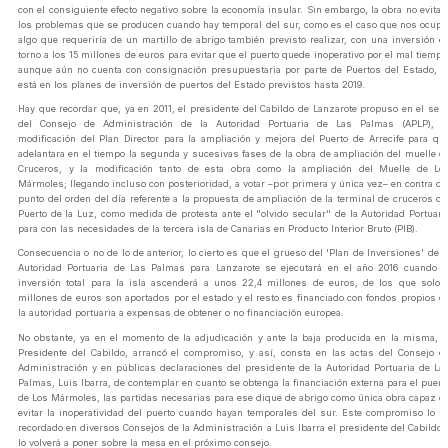
con el consiguiente efecto negativo sobre la economía insular. Sin embargo, la obra no evitar
los problemas que se producen cuando hay temporal del sur, como es el caso que nos ocupa
algo que requeriría de un martillo de abrigo también previsto realizar, con una inversión e
torno a los 15 millones de euros para evitar que el puerto quede inoperativo por el mal tiempo
aunque aún no cuenta con consignación presupuestaria por parte de Puertos del Estado, n
está en los planes de inversión de puertos del Estado previstos hasta 2019.
Hay que recordar que, ya en 2011, el presidente del Cabildo de Lanzarote propuso en el sen
del Consejo de Administración de la Autoridad Portuaria de Las Palmas (APLP), l
modificación del Plan Director para la ampliación y mejora del Puerto de Arrecife para qu
adelantara en el tiempo la segunda y sucesivas fases de la obra de ampliación del muelle d
Cruceros, y la modificación tanto de esta obra como la ampliación del Muelle de Lo
Mármoles; llegando incluso con posterioridad, a votar –por primera y única vez– en contra de
punto del orden del día referente a la propuesta de ampliación de la terminal de cruceros de
Puerto de la Luz, como medida de protesta ante el "olvido secular" de la Autoridad Portuari
para con las necesidades de la tercera isla de Canarias en Producto Interior Bruto (PIB).
Consecuencia o no de lo de anterior, lo cierto es que el grueso del 'Plan de Inversiones' de l
Autoridad Portuaria de Las Palmas para Lanzarote se ejecutará en el año 2016 cuando l
inversión total para la isla ascenderá a unos 22,4 millones de euros, de los que solo 
millones de euros son aportados por el estado y el resto es financiado con fondos propios d
la autoridad portuaria a expensas de obtener o no financiación europea.
No obstante, ya en el momento de la adjudicación y ante la baja producida en la misma, e
Presidente del Cabildo, arrancó el compromiso, y así, consta en las actas del Consejo d
Administración y en públicas declaraciones del presidente de la Autoridad Portuaria de La
Palmas, Luis Ibarra, de contemplar en cuanto se obtenga la financiación externa para el puert
de Los Mármoles, las partidas necesarias para ese dique de abrigo como única obra capaz d
evitar la inoperatividad del puerto cuando hayan temporales del sur. Este compromiso lo h
recordado en diversos Consejos de la Administración a Luis Ibarra el presidente del Cabildo 
lo volverá a poner sobre la mesa en el próximo consejo.