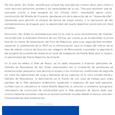
Por otra parte, San Ginés, recordó que aunque hay que ejecutar nuevas obras para contar co
unos recursos portuarios acordes a las necesidades de la isla, "hay que reconocer que se h
avanzado mucho a este respecto en los últimos años", recordando logros como l
construcción del Muelle de Cruceros, pendiente aún de la ejecución de un "duque de alba" y
adjudicado para permitir el atraque de barcos de mayor eslora, o la realización de obra
complementarias de dragado para la operatividad del puerto deportivo construido con fondo
privados.
Asimismo, San Ginés ha recordado que esta no ha sido la única reivindicación del Cabildo d
Lanzarote ante la Autoridad Portuaria de Las Palmas por cuanto ya se ha ejecutado la primer
fase de las obras de restauración del Faro de Alegranza, para cuya segunda fase también h
requerido la colaboración de la APLP en la cofinanciación, para el arreglo del interior de est
bien de interés cultural de Canarias con categoría de Monumento; o acometer la segunda fas
del proyecto de aumento de calado en el canal de navegación de Puerto Naos para la mejora d
la operatividad del Puerto Deportivo de Arrecife.
En lo que se refiera al Área de Pesca, se ha dado respuesta a diversas peticiones de l
Cofradía de Pescadores de San Ginés relacionadas con la instalación de pantalanes par
embarcaciones pesqueras que permita el acceso a los mismos en condiciones de seguridad
así como las operaciones de carga y descarga de las capturas en la zona situado frente a l
Cofradía de Pescadores, la delimitación en el Puerto de una zona de trabajo para artes 
aparejos de la flota pesquera profesional; quedando a expensas de que esté operativo e
surtidor que irá ubicado en el nuevo Muelle Deportivo, la solución al problema que genera l
inexistencia de suministro de combustible para la flota pesquera de bajura dado que e
mismo mediante camiones cisterna es económicamente inviable debido al escaso volumen d
combustible de cada embarcación.
Publicidad