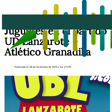
Recogida Solidaria de
Juguetes en el partido
UD Lanzarote –
Atlético Granadilla
Publicado el 28 de Diciembre de 2015 a las 21:07h