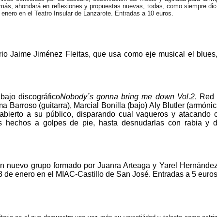
emás, ahondará en reflexiones y propuestas nuevas, todas, como siempre di
e enero en el Teatro Insular de Lanzarote. Entradas a 10 euros.
io Jaime Jiménez Fleitas, que usa como eje musical el blues
bajo discográfico
Nobody´s gonna bring me down Vol.2
, Red 
arroso (guitarra), Marcial Bonilla (bajo) Aly Blutler (armónic
n abierto a su público, disparando cual vaqueros y atacando
jos hechos a golpes de pie, hasta desnudarlas con rabia y 
 un nuevo grupo formado por Juanra Arteaga y Yarel Hernánde
 28 de enero en el MIAC-Castillo de San José. Entradas a 5 euros