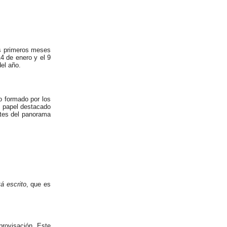
os primeros meses
4 de enero y el 9
el año.
o formado por los
n papel destacado
ntes del panorama
á escrito
, que es
mprovisación.
Este