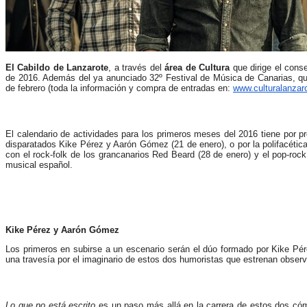
El Cabildo de Lanzarote
, a través del
área de Cultura
que dirige el cons
de 2016. Además del ya anunciado 32º Festival de Música de Canarias, que 
de febrero (toda la información y compra de entradas en:
www.culturalanzar
El calendario de actividades para los primeros meses del 2016 tiene por p
disparatados Kike Pérez y Aarón Gómez (21 de enero), o por la polifacética
con el rock-folk de los grancanarios Red Beard (28 de enero) y el pop-r
musical español.
Kike Pérez y Aarón Gómez
Los primeros en subirse a un escenario serán el dúo formado por Kike Pé
una travesía por el imaginario de estos dos humoristas que estrenan obser
Lo que no está escrito
es un paso más allá
en la carrera de estos dos có