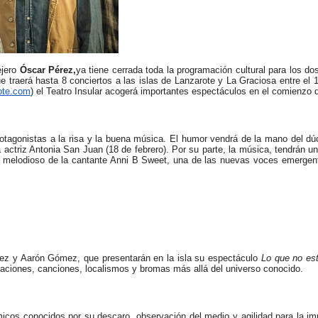
ejero
Óscar Pérez,
ya tiene cerrada toda la programación cultural para los d
traerá hasta 8 conciertos a las islas de Lanzarote y La Graciosa entre el 1
ote.com
) el Teatro Insular acogerá importantes espectáculos en el comienzo d
rotagonistas a la risa y la buena música. El humor vendrá de la mano del dú
 actriz Antonia San Juan (18 de febrero). Por su parte, la música, tendrán u
ock melodioso de la cantante Anni B Sweet, una de las nuevas voces emerge
rez y Aarón Gómez, que presentarán en la isla su espectáculo
Lo que no est
vaciones, canciones, localismos y bromas más allá del universo conocido.
micos conocidos por su descaro, observación del medio y agilidad para la i