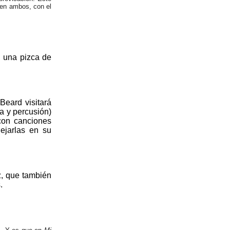
cen ambos, con el
, una pizca de
Beard visitará
a y percusión)
 con canciones
dejarlas en su
z, que también
.