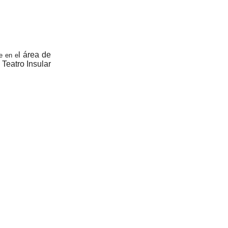
l área de
e en e
l Teatro Insular