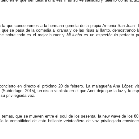
tario en el que demuestra una vez más su versatilidad y talento como actr
una la que conoceremos a la hermana gemela de la propia Antonia San Juan. 
s que se pasa de la comedia al drama y de las risas al llanto, demostrando l
ece sobre todo es el mejor humor y
Mi lucha
es un espectáculo perfecto pa
ncierto en directo el próximo 20 de febrero. La malagueña Ana López visi
s
(Subterfuge, 2015), un disco vitalista en el que Anni deja que la luz y la e
u privilegiada voz.
s temas, que se mueven entre el soul de los sesenta, la new wave de los 80
 la versatilidad de esta brillante veinteañera de voz privilegiada conside