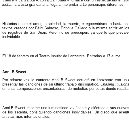
Vuelve a Lanzarote Antonia San Juan y lo hace con un espectáculo en soli
lucha
, la artista grancanaria llega a interpretar a 15 personajes diferentes.
Historias sobre el amor, la soledad, la muerte, el egocentrismo o hasta 
textos creados por Félix Sabroso, Enrique Gallego o la misma actriz en lo
de registros de San Juan. Pero, no se preocupen, ya que lo que preval
inolvidable.
El 18 de febrero en el Teatro Insular de Lanzarote. Entradas a 17 euros.
Anni B Sweet
Por primera vez la cantante Anni B Sweet actuará en Lanzarote con un co
presentar las canciones de su último trabajo discográfico,
Chasing Illusion
en unas composiciones encantadoras, de melodías perfectas donde resalta s
Anni B Sweet imprime una luminosidad vivificante y eléctrica a sus nuevo
de los setenta, consiguiendo canciones inolvidables. Un disco que acentúa
artistas más internacionales.