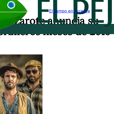
El tiempo en Arrecife
 Lanzarote anuncia su
primeros meses de 2016