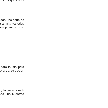
iz. Y es que en
Mi
Toda una serie de
a amplia variedad
ra pasar un rato
tará la isla para
speranza se cuelen
 y la pegada rock
rada una nuestras