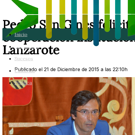
Pedro San Ginés felicit
cooperación institucio
Inicio
Lanzarote
Lanzarote
Sucesos
Publicado el 21 de Diciembre de 2015 a las 22:10h
Canarias
Política