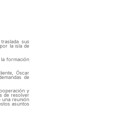
traslada sus
or la isla de
 la formación
liente, Óscar
 demandas de
cooperación y
s de resolver
e una reunión
estos asuntos