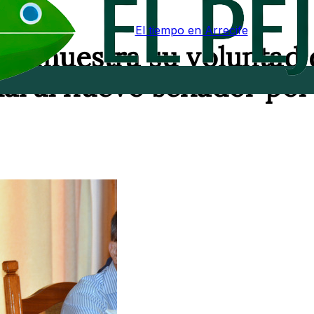
El tiempo en Arrecife
a y muestra su voluntad
nal al nuevo senador por